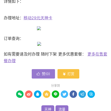
详情如下：
办理地址：
移动29元天神卡
订单查询：
如有需要请及时办理 随时下架 更多优惠套餐：
更多在售套
餐办理
赞(
0
)
打赏


分享到









天神
流量