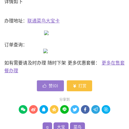
详情如下
办理地址：
联通菜鸟大宝卡
订单查询：
如有需要请及时办理 随时下架 更多优惠套餐：
更多在售套
餐办理
赞(
0
)
打赏


分享到









g
大宝
菜鸟