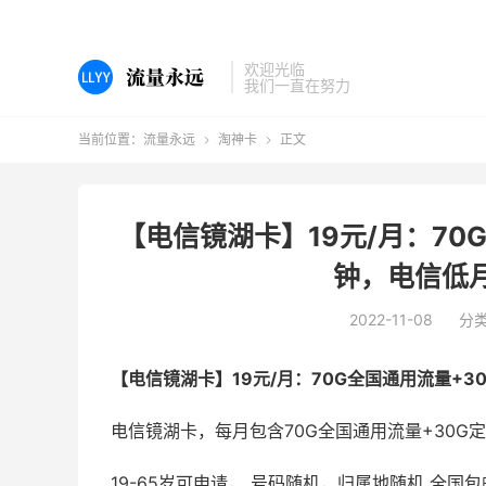
欢迎光临
我们一直在努力
当前位置：
流量永远
淘神卡
正文


【电信镜湖卡】19元/月：70
钟，电信低
2022-11-08
分
【电信镜湖卡】19元/月：70G全国通用流量+3
电信镜湖卡，每月包含70G全国通用流量+30G定
19-65岁可申请， 号码随机，归属地随机 全国