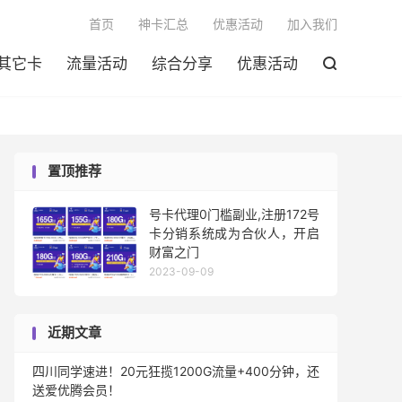

首页
神卡汇总
优惠活动
加入我们
其它卡
流量活动
综合分享
优惠活动

置顶推荐
号卡代理0门槛副业,注册172号
卡分销系统成为合伙人，开启
财富之门
2023-09-09
近期文章
四川同学速进！20元狂揽1200G流量+400分钟，还
送爱优腾会员！