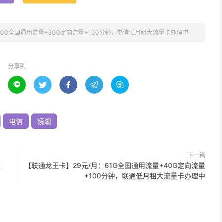
70G全国通用流量+30G定向流量+100分钟，电信低月租大流量卡办理中
分享到





电信
镜湖
下一篇
量
【联通龙王卡】29元/月：61G全国通用流量+40G定向流量
+100分钟，联通低月租大流量卡办理中