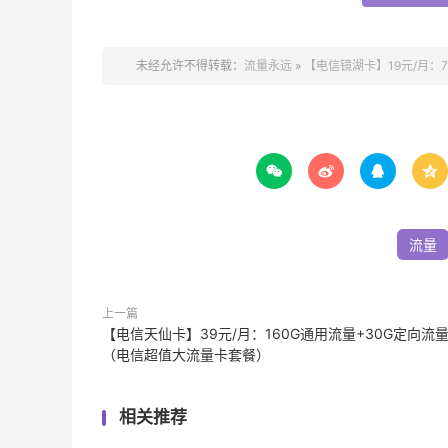
未经允许不得转载：
流量永远
»
【电信镜湖卡】19元/月：




流量
上一篇
【电信天仙卡】39元/月：160G通用流量+30G定向流
（电信超值大流量卡套餐）
相关推荐