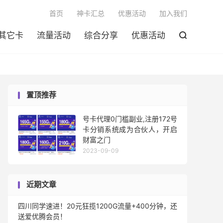

首页
神卡汇总
优惠活动
加入我们
其它卡
流量活动
综合分享
优惠活动

置顶推荐
号卡代理0门槛副业,注册172号
卡分销系统成为合伙人，开启
财富之门
2023-09-09
近期文章
四川同学速进！20元狂揽1200G流量+400分钟，还
送爱优腾会员！