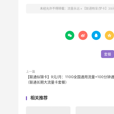
未经允许不得转载：
流量永远
»
【联通畅享/梦卡】39




套餐
上一篇
【联通似锦卡】9元/月：110G全国通用流量+100分钟
（联通长期大流量卡套餐）
相关推荐