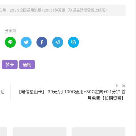
元/月：203G全国通用流量+200分钟通话（联通最劲爆套餐上线啦）
分享到





梦卡
通畅
下一篇
通话
【电信星山卡】 39元/月 100G通用+30G定向+0.1分钟 首
月免费【长期资费】