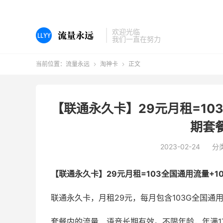
欢迎光临
我们一直在努力
当前位置：
流量永远
淘神卡
正文


【联通永久卡】29元月租=10
期套
2023-02-24
分
【联通永久卡】29元月租=103全国通用流量+
联通永久卡，月租29元，每月包含103G全国通
套餐内的流量、语音长期有效。不限年龄，年满1