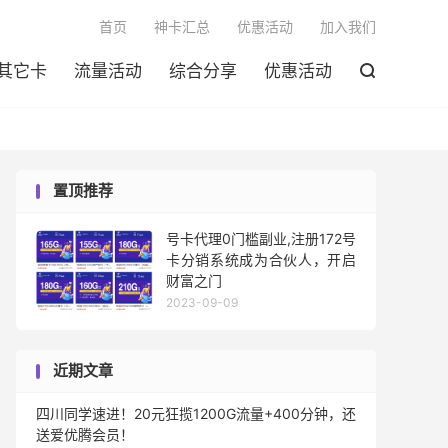

首页
神卡汇总
优惠活动
加入我们
其它卡
流量活动
综合分享
优惠活动

置顶推荐
号卡代理0门槛副业,注册172号
卡分销系统成为合伙人，开启
财富之门
2023-09-09
近期文章
四川同学速进！20元狂揽1200G流量+400分钟，还
送爱优腾会员！