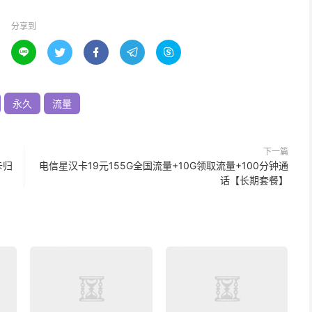
分享到





永久
流量
下一篇
卡归
电信星汉卡19元155G全国流量+10G领取流量+100分钟通
话【长期套餐】