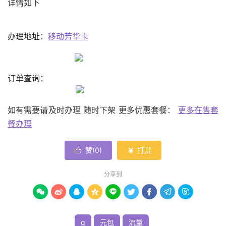
详情如下
办理地址：
移动芳华卡
订单查询：
如有需要请及时办理 随时下架 更多优惠套餐：
更多在售套
餐办理
赞(
0
)
打赏


分享到









g
元包
流量