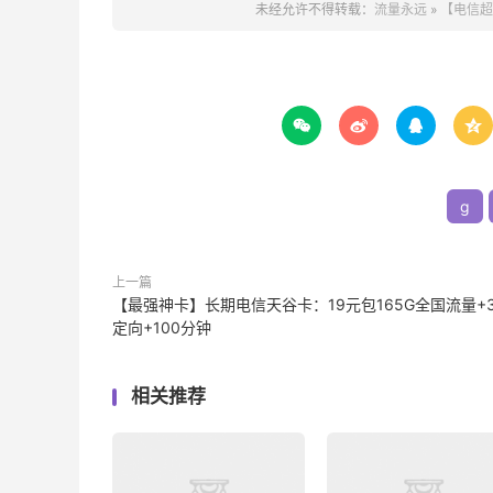
未经允许不得转载：
流量永远
»
【电信超




g
上一篇
【最强神卡】长期电信天谷卡：19元包165G全国流量+3
定向+100分钟
相关推荐