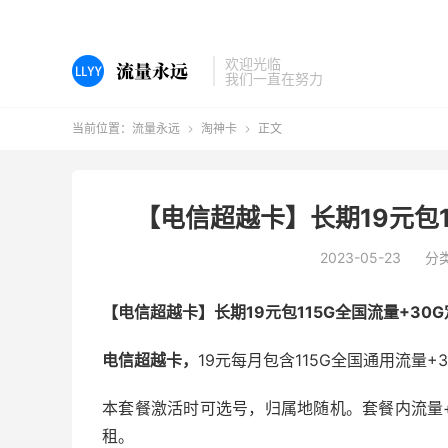
欢迎光临
我们一直在努力
当前位置：
流量永远
淘神卡
正文


【电信超越卡】长期19元包1
2023-05-23
分
【电信超越卡】长期19元包115G全国流量+30G
电信超越卡，
19元每月包含115G全国通用流量+
本套餐激活时可选号，归属地随机。套餐内流量
租。