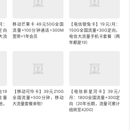
月：
移动芒果卡 49元50G全国
【电信银兔卡】19元/月：
定向
流量+100分钟通话+300M
150G全国流量+30G定向，
大流
宽带+1年会员
电信大流量手机卡套餐（两
年都是19）
19
【移动可伶卡】39元210G
【电信新星河卡】39元/
流量
全国流量+500分钟，移动
月：180G全国流量+30G定
地，
大流量套餐来啦！
向（20年长期，流量可累计
结转至420G）