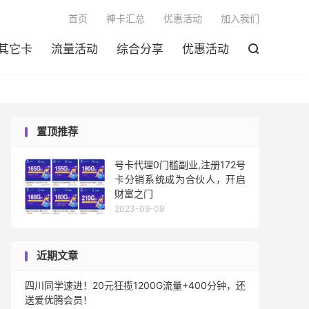

首页
神卡汇总
优惠活动
加入我们
其它卡
流量活动
综合分享
优惠活动

置顶推荐
号卡代理0门槛副业,注册172号
卡分销系统成为合伙人，开启
财富之门
2023-09-09
近期文章
四川同学速进！20元狂揽1200G流量+400分钟，还
送爱优腾会员！