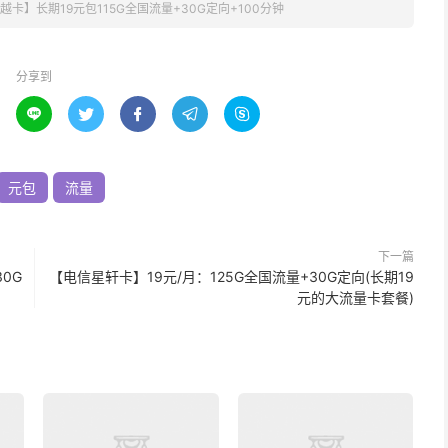
越卡】长期19元包115G全国流量+30G定向+100分钟
分享到





元包
流量
下一篇
0G
【电信星轩卡】19元/月：125G全国流量+30G定向(长期19
元的大流量卡套餐)