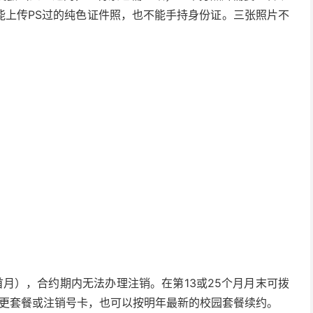
能上传PS过的纯色证件照，也不能手持身份证。三张照片不
。
首月），合约期内无法办理注销。在第13或25个月月末可拨
约或变更套餐或注销号卡，也可以按明年最新的校园套餐续约。