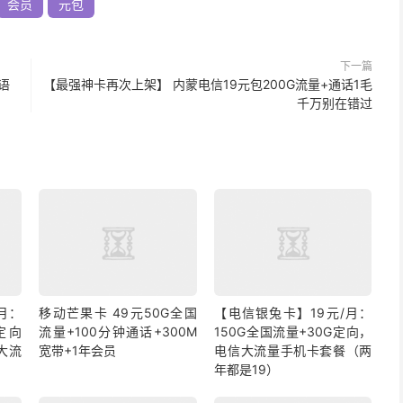
会员
元包
下一篇
语
【最强神卡再次上架】 内蒙电信19元包200G流量+通话1毛
千万别在错过
月：
移动芒果卡 49元50G全国
【电信银兔卡】19元/月：
定向
流量+100分钟通话+300M
150G全国流量+30G定向，
大流
宽带+1年会员
电信大流量手机卡套餐（两
年都是19）