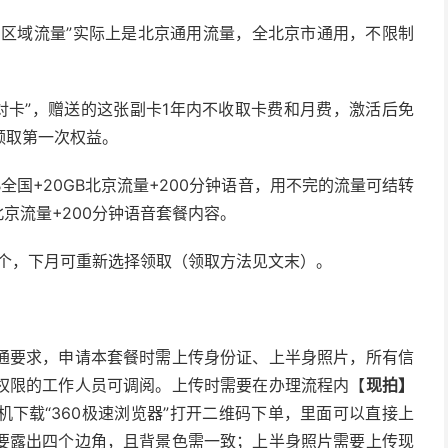
园区域流量”实际上是北京通用流量，全北京市通用，不限制
对卡”，赠送的这张副卡1年内不收取卡费和月费，激活后免
领取第一次权益。
全国+20GB北京流量+200分钟语音，用不完的流量可结转
北京流量+200分钟语音套餐内容。
个，下月可重新选择领取（领取方法见文末）。
通要求，申请本套餐时需上传身份证、上半身照片，所有信
权限的工作人员可调阅。上传时需要在办理流程内【
现拍】
下载“360极速浏览器”打开二维码下单，里面可以直接上
要露出四个边角，且背景色需一致；上半身照片需要上传现