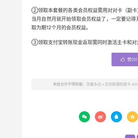
②领取本套餐的各类会员权益需用对对卡（副卡
当月自然月就开始领取会员权益了，一定要记得
取为期12个月的会员权益。
③领取支付宝转账现金返现需同时激活主卡和对
赞(
0
)

未经允许不得转载：
流量永远
»
北京联通校园卡 400



