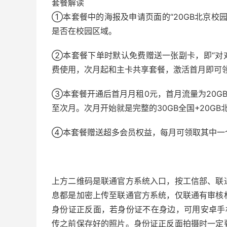
套餐解读
①本套餐中的海报及申请页面的“20GB北京校
是否在校园区域。
②本套餐下单时默认免费赠送一张副卡，即“对
费使用，次月起和主卡共享套餐，激活首月即可
③本套餐开通后首月月租0元，首月流量为20GB
至次月。次月开始就是完整的30GB全国+20GB
④本套餐赠送超多会员权益，每月可领取其中一
上方二维码是联通官方系统入口，按工信部、联
息都是加密上传至联通官方系统，仅联通有审核
身份证正反面，若身份证不在身边，可用安卓手机
传之前保存好的照片。身份证正反面拍摄时一定