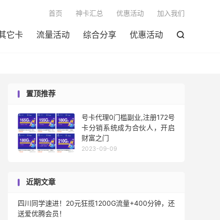

首页
神卡汇总
优惠活动
加入我们
其它卡
流量活动
综合分享
优惠活动

置顶推荐
号卡代理0门槛副业,注册172号
卡分销系统成为合伙人，开启
财富之门
2023-09-09
近期文章
四川同学速进！20元狂揽1200G流量+400分钟，还
送爱优腾会员！