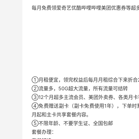
每月免费领爱奇艺优酷哔哩哔哩美团优惠券等超多
①月租便宜，领完权益后每月月租综合下来折合2
②流量多，50G超大流量，所有流量可结转
③12个月超多主流会员、美团外卖券、各类月卡等
④免费赠送副卡（副卡免费使用1年），下单时
月起和主卡共享套餐内容。
⑤不限年龄、不要学生证、全国包邮
套餐办理：