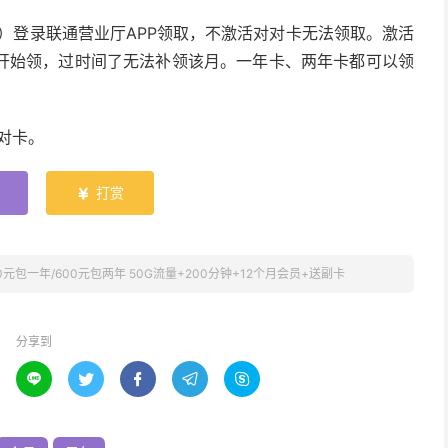
）登录联通营业厅APP领取，不激活对对卡无法领取。激活
开始领，过时间了无法补领该月。一年卡、两年卡都可以领
对卡。
打赏

元包一年/600元包两年 50G流量+200分钟+12个月会员+送副卡
分享到




