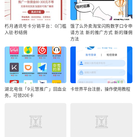
朽月通讯号卡分销平台：0门槛
饿了么外卖淘宝闪购数字口令申
入驻·秒结佣
请方法 新的推广方式 新的赚佣
方法
湖北电信「9元慧推广」回血业
卡世界平台注册，操作使用教程
务，可领20E卡