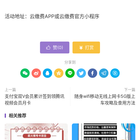
活动地址：云缴费APP或云缴费官方小程序
赞(
0
)
打赏


分享到









上一篇
下一篇
支付宝双V会员累计签到领腾讯
随身wifi移动无线上网卡5G版上
视频会员月卡
车攻略及食用方法
相关推荐