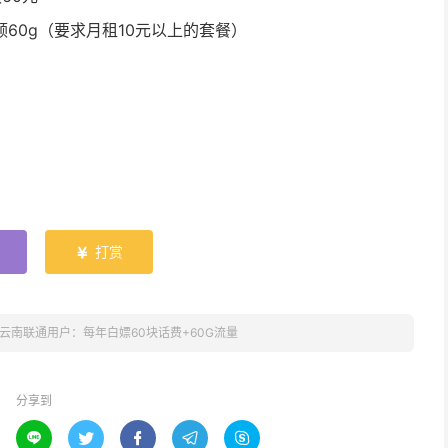
领60g（要求月租10元以上的套餐）
打赏

云南联通用户：每年白嫖60块话费+60G流量
分享到




