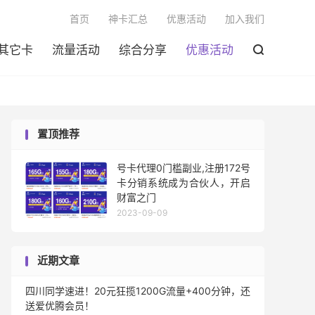

首页
神卡汇总
优惠活动
加入我们
其它卡
流量活动
综合分享
优惠活动

置顶推荐
号卡代理0门槛副业,注册172号
卡分销系统成为合伙人，开启
财富之门
2023-09-09
近期文章
四川同学速进！20元狂揽1200G流量+400分钟，还
送爱优腾会员！