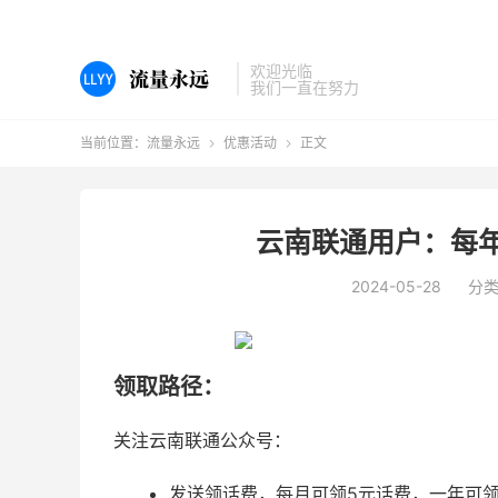
欢迎光临
我们一直在努力
当前位置：
流量永远
优惠活动
正文


云南联通用户：每年
2024-05-28
分
领取路径：
关注云南联通公众号：
发送领话费，每月可领5元话费，一年可领