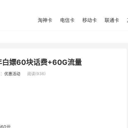
淘神卡
电信卡
移动卡
联通卡
白嫖60块话费+60G流量
类：
优惠活动
阅读(936)
60元