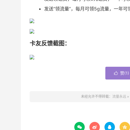
发送“领流量”，每月可领5g流量，一年可
卡友反馈截图：
赞(
1
)

未经允许不得转载：
流量永远
»



