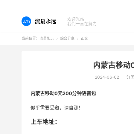
欢迎光临
我们一直在努力
当前位置：
流量永远
综合分享
正文


内蒙古移动0
2024-06-02
分
内蒙古移动0元200分钟语音包
似乎需要受邀，请自测！
上车地址：