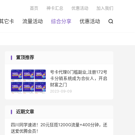

首页
神卡汇总
优惠活动
加入我们
其它卡
流量活动
综合分享
优惠活动

置顶推荐
号卡代理0门槛副业,注册172号
卡分销系统成为合伙人，开启
财富之门
2023-09-09
近期文章
四川同学速进！20元狂揽1200G流量+400分钟，还
送爱优腾会员！