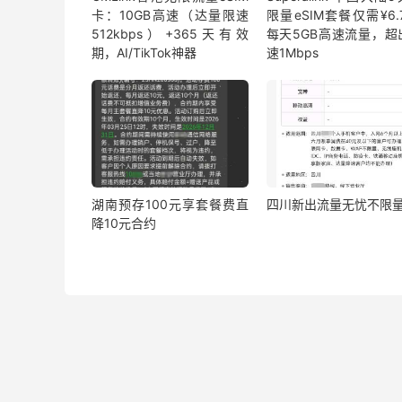
卡：10GB高速（达量限速
限量eSIM套餐仅需¥6.7
512kbps）+365天有效
每天5GB高速流量，超
期，AI/TikTok神器
速1Mbps
湖南预存100元享套餐费直
四川新出流量无忧不限
降10元合约