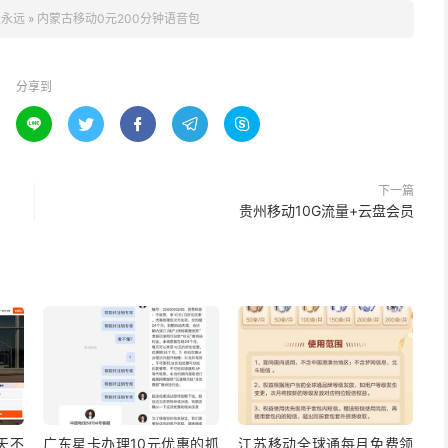
量永远
»
内蒙古移动0元200分钟语音包
分享到





下一篇
贵州移动10G流量+云盘会员
5天不
广东星卡办理10元优惠的抓
江苏移动全球通每月免费领