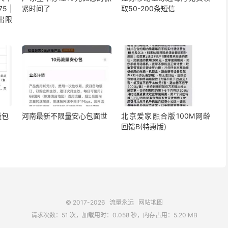
5 |
紧时间了
取50-200条短信
出限
量包
河南最新不限量安心包面世
北京爱家融合版100M网龄
回馈B(特惠版)
© 2017-2026
流量永远
网站地图
请求次数：51 次，加载用时：0.058 秒，内存占用：5.20 MB