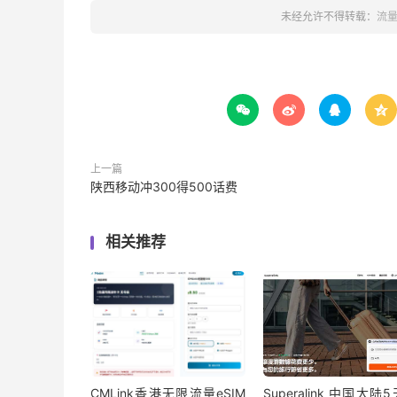
未经允许不得转载：
流




上一篇
陕西移动冲300得500话费
相关推荐
CMLink香港无限流量eSIM
Superalink 中国大陆