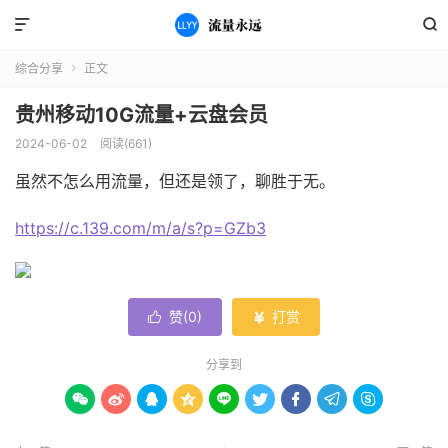


综合分享
正文

贵州移动10G流量+云盘会员
2024-06-02
阅读(661)
虽然不怎么用流量，但还是领了，聊胜于无。
https://c.139.com/m/a/s?p=GZb3
赞(
0
)
打赏


分享到








