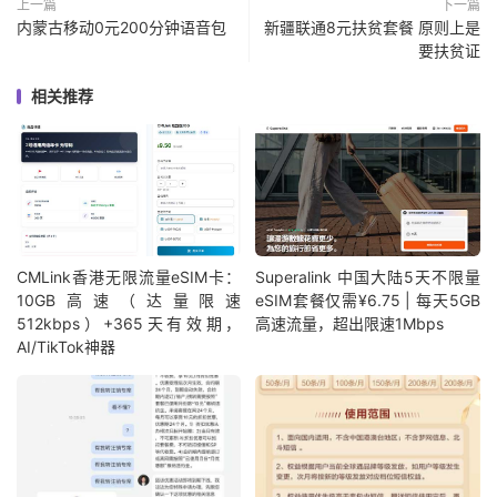
上一篇
下一篇
内蒙古移动0元200分钟语音包
新疆联通8元扶贫套餐 原则上是
要扶贫证
相关推荐
CMLink香港无限流量eSIM卡：
Superalink 中国大陆5天不限量
10GB高速（达量限速
eSIM套餐仅需¥6.75 | 每天5GB
512kbps）+365天有效期，
高速流量，超出限速1Mbps
AI/TikTok神器