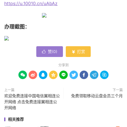
https://u.10010.cn/uAbAz
办理截图：
赞(
0
)
打赏


分享到









上一篇
下一篇
欢迎免费连接中国电信翼相连公
免费领取移动云盘会员三个月
开网络 点击免费连接翼相连公
开网络
相关推荐