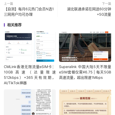
上一篇
下一篇
【自测】每月6元热门会员N选1
湖北联通承诺在网送60分钟
三网用户均可办理
+5G流量
相关推荐
CMLink香港无限流量eSIM卡：
Superalink 中国大陆5天不限量
10GB高速（达量限速
eSIM套餐仅需¥6.75 | 每天5GB
512kbps）+365天有效期，
高速流量，超出限速1Mbps
AI/TikTok神器