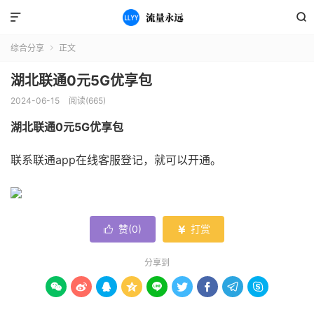


综合分享
正文

湖北联通0元5G优享包
2024-06-15
阅读(665)
湖北联通0元5G优享包
​联系联通app在线客服登记，就可以开通。
赞(
0
)
打赏


分享到








