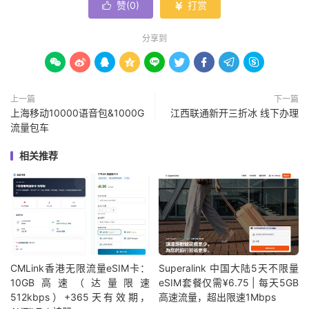
赞(
0
)
打赏


分享到









上一篇
下一篇
上海移动10000语音包&1000G
江西联通新开三折冰 线下办理
流量包车
相关推荐
CMLink香港无限流量eSIM卡：
Superalink 中国大陆5天不限量
10GB高速（达量限速
eSIM套餐仅需¥6.75 | 每天5GB
512kbps）+365天有效期，
高速流量，超出限速1Mbps