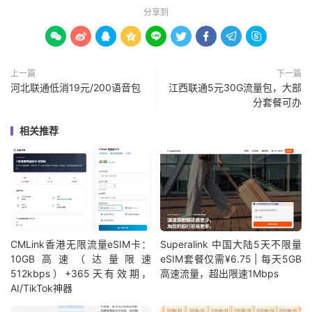
分享到









上一篇
下一篇
河北联通低消19元/200语音包
江西联通5元30G流量包，大部
分套餐可办
相关推荐
CMLink香港无限流量eSIM卡：
Superalink 中国大陆5天不限量
10GB高速（达量限速
eSIM套餐仅需¥6.75 | 每天5GB
512kbps）+365天有效期，
高速流量，超出限速1Mbps
AI/TikTok神器