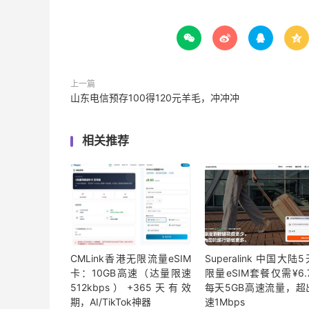




上一篇
山东电信预存100得120元羊毛，冲冲冲
相关推荐
CMLink香港无限流量eSIM
Superalink 中国大陆
卡：10GB高速（达量限速
限量eSIM套餐仅需¥6.7
512kbps）+365天有效
每天5GB高速流量，超
期，AI/TikTok神器
速1Mbps