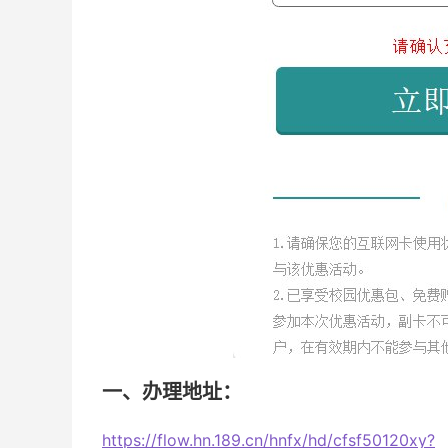
一、办理地址：
https://flow.hn.189.cn/hnfx/hd/cfsf50120xy?