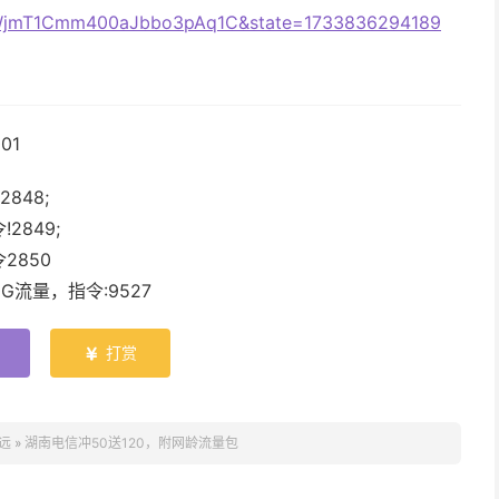
YWjmT1Cmm400aJbbo3pAq1C&state=1733836294189
01
848;
2849;
2850
G流量，指令:9527
打赏

远
»
湖南电信冲50送120，附网龄流量包