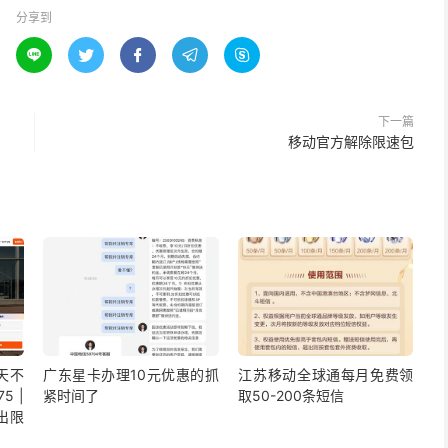
分享到





下一篇
移动官方解除限速包
5天不
广东星卡办理10元优惠的抓
江苏移动全球通每月免费领
5 |
紧时间了
取50-200条短信
出限