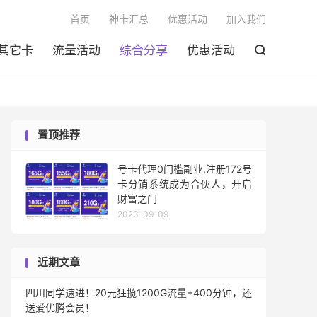

首页
神卡汇总
优惠活动
加入我们
其它卡
流量活动
综合分享
优惠活动

置顶推荐
号卡代理0门槛副业,注册172号
卡分销系统成为合伙人，开启
财富之门
2023-09-09
近期文章
四川同学速进！20元狂揽1200G流量+400分钟，还
送爱优腾会员！