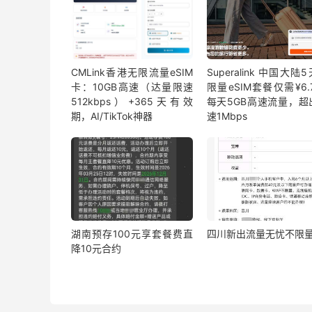
CMLink香港无限流量eSIM
Superalink 中国大陆
卡：10GB高速（达量限速
限量eSIM套餐仅需¥6.7
512kbps）+365天有效
每天5GB高速流量，超
期，AI/TikTok神器
速1Mbps
湖南预存100元享套餐费直
四川新出流量无忧不限
降10元合约