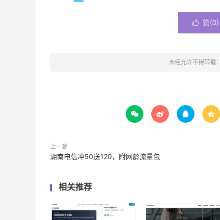
赞(
0
)

未经允许不得转载




上一篇
湖南电信冲50送120，附网龄流量包
相关推荐