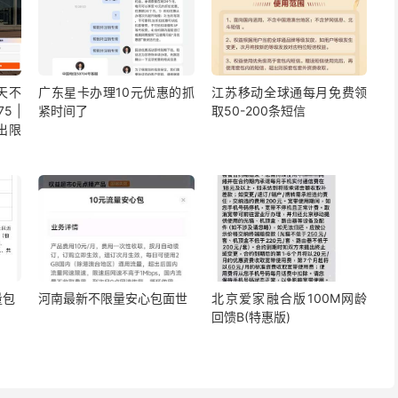
5天不
广东星卡办理10元优惠的抓
江苏移动全球通每月免费领
5 |
紧时间了
取50-200条短信
出限
量包
河南最新不限量安心包面世
北京爱家融合版100M网龄
回馈B(特惠版)