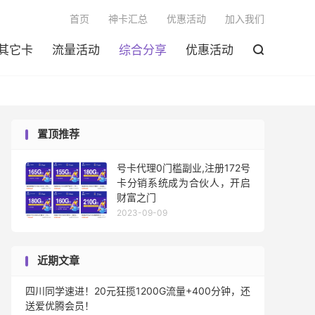

首页
神卡汇总
优惠活动
加入我们
其它卡
流量活动
综合分享
优惠活动

置顶推荐
号卡代理0门槛副业,注册172号
卡分销系统成为合伙人，开启
财富之门
2023-09-09
近期文章
四川同学速进！20元狂揽1200G流量+400分钟，还
送爱优腾会员！