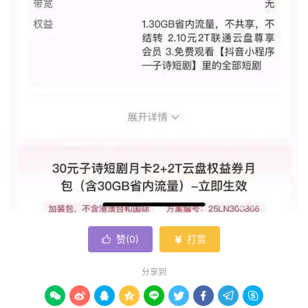
赞(
0
)
打赏


分享到








