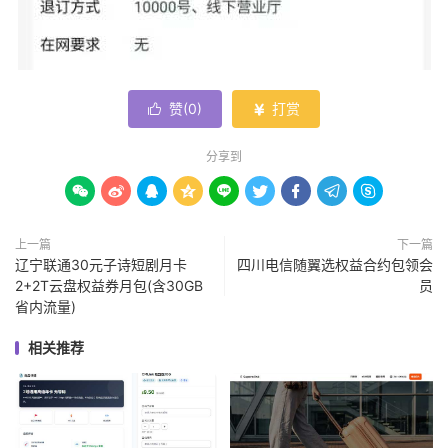
赞(
0
)
打赏


分享到









上一篇
下一篇
辽宁联通30元子诗短剧月卡
四川电信随翼选权益合约包领会
2+2T云盘权益券月包(含30GB
员
省内流量)
相关推荐