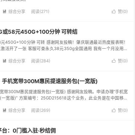
综合分享
阅读(271)
赞(
0
)


G或58元450G+100分钟 可转结
58元450G+100分钟 可转 感谢网友投稿！肇庆联通最近热度报表啊！
激活开了一张 客服可查永久38元350g全国通用 我有一个月没用都
实很无敌啊 流量需求大的老哥们...
综合分享
阅读(284)
赞(
0
)


手机宽带300M惠民提速服务包(一宽版)
带300M惠民提速服务包(一宽版) 感谢网友投稿。申请办理“手机宽
(一宽版)” 方案编号：25GD215618这个业务，此业务是在中国移动
能帮我办理。 第一张是需要上传...
综合分享
阅读(269)
赞(
0
)


台：0门槛入驻·秒结佣