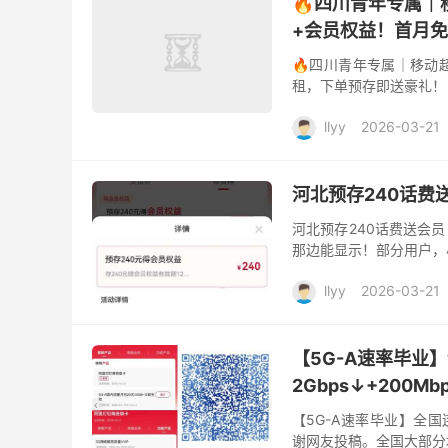
🔥四川青年专属｜
+会员权益！首月
🔥四川青年专属｜移动超
租，下单预存即送豪礼！
流量卡，每月只需20元，即
llyy
2026-03-21
河北预存240话费
河北预存240话费送会员
那边能显示！部分用户，
llyy
2026-03-21
【5G-A速率毕业
2Gbps↓+200M
【5G-A速率毕业】全国连
谢网友投稿。全国大部分