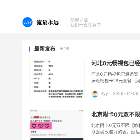
欢迎光临
我们一直在努力
最新发布
第2页
河北0元畅视包已
河北0元畅视包已经备案
沃派畅视卡28元套餐（河
则：本流量包不设置流量
llyy
2026-04-06
北京附卡0元双不
北京附卡0元双不限【教
以去买改装好的表，然后
下载和多号app，退订掉