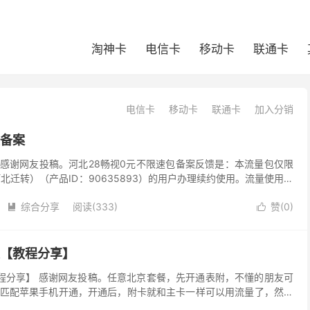
淘神卡
电信卡
移动卡
联通卡
电信卡
移动卡
联通卡
加入分销
经备案
 感谢网友投稿。河北28畅视0元不限速包备案反馈是：本流量包仅限
北迁转）（产品ID：90635893）的用户办理续约使用。流量使用规
封顶。
综合分享
阅读(333)
赞(
0
)


限【教程分享】
程分享】 感谢网友投稿。任意北京套餐，先开通表附，不懂的朋友可
匹配苹果手机开通，开通后，附卡就和主卡一样可以用流量了，然后
附的业务。⚠️重点来了，这个时候附依旧有信号，脱离...