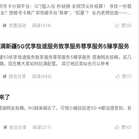
通讯号卡分销平台：0门槛入驻·秒结佣·全网顶尖补结算！ 寻找一份稳
业？想做号卡推广却怕被平台“吞单”、“扣量”？ 业内老牌劲旅——朽
，现面向全国开启免费招募！无论你是新手小白...
优惠活动
阅读(314)
赞(
0
)


满新疆5G优享极速服务致享服务尊享服务5臻享服务
疆5G优享极速服务致享服务尊享服务5臻享服务 感谢网友投稿。前几
趣，现在教大家如何拉满配置。 其它地区类似也可以参考
综合分享
阅读(242)
赞(
1
)


来了
感谢网友投稿。6G越来越近了，可惜小编目前连5G-A都没感受到，有
综合分享
阅读(211)
赞(
0
)

