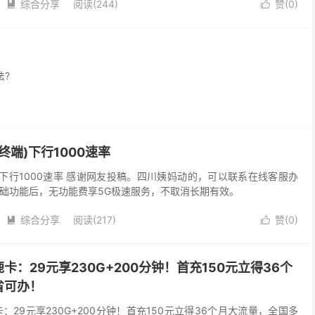
综合分享
阅读(244)
赞(
0
)


法?
终端)下行1000速率
)下行1000速率 感谢网友投稿。四川姨妈动的，可以联系在线客服办
)基础功能后，无功能费享5G极速服务，不取消长期有效。
综合分享
阅读(217)
赞(
0
)


：29元享230G+200分钟！首充150元立得36个
省可办！
：29元享230G+200分钟！首充150元立得36个月大流量，全国多