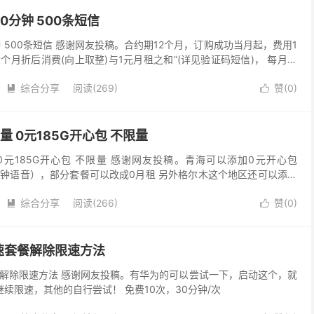
00分钟 500条短信
分钟 500条短信 感谢网友投稿。合约期12个月，订购成功当月起，费用1
六个月折后消费(向上取整)与1元月租之和”(详见验证码短信)， 每月回
综合分享
阅读(269)
赞(
0
)


 0元185G开心包 不限量
0元185G开心包 不限量 感谢网友投稿。青海可以添加0元开心包
0分钟语音），部分套餐可以改成0月租 另外格尔木这个地区还可以添加
就是0元套餐+0元185G开心包+不限...
综合分享
阅读(266)
赞(
0
)


速套餐解除限速方法
解除限速方法 感谢网友投稿。有华为的可以尝试一下，启动这个，就
继续限速，其他的自行尝试！ 免费10次，30分钟/次