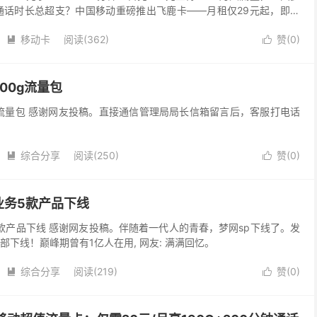
通话时长总超支？中国移动重磅推出飞鹿卡——月租仅29元起，即可
 200分钟全国通话！激活当月一次性充...
移动卡
阅读(362)
赞(
0
)


00g流量包
g流量包 感谢网友投稿。直接通信管理局局长信箱留言后，客服打电话
综合分享
阅读(250)
赞(
0
)


业务5款产品下线
款产品下线 感谢网友投稿。伴随着一代人的青春，梦网sp下线了。发
全部下线！巅峰期曾有1亿人在用, 网友: 满满回忆。
综合分享
阅读(219)
赞(
0
)

