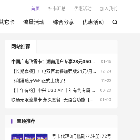

首页
神卡汇总
优惠活动
加入我们
其它卡
流量活动
综合分享
优惠活动

网站推荐
中国广电飞雪卡：湖南用户专享28元350G+200分钟
01-15
【长期套餐】广电双百套餐加强版24元/月：150G全国通用流量+150分钟通话+本地归属地+流量可结转
12-24
飞利猫随身WiFi正式上线了！
11-22
【十年有约】中兴 U30 Air 十年有约专属 送十年的免费流量
06-20
联通无限流量卡 永久套餐+无语音功能【云南、广西可发】（非物联卡）
01-03
置顶推荐
号卡代理0门槛副业,注册172号