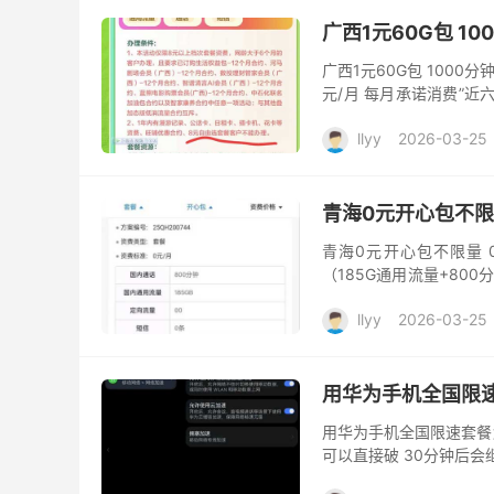
广西1元60G包 10
广西1元60G包 1000
元/月 每月承诺消费”近
馈60GB国内通用流量(...
llyy
2026-03-25
青海0元开心包不限量
青海0元开心包不限量 
（185G通用流量+80
不限量包，最后成型后的配置
llyy
2026-03-25
用华为手机全国限
用华为手机全国限速套餐
可以直接破 30分钟后会