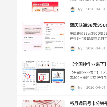
llyy
2026-04-01
肇庆联通38元350
肇庆联通38元350G或
在省外也转EMS物流自主
快达成700g了 😁这确
llyy
2026-04-01
【全国抄作业来了】
【全国抄作业来了】手机宽
带300M惠民提速服务包
app上看到的，希望贵方
llyy
2026-04-01
朽月通讯号卡分销平