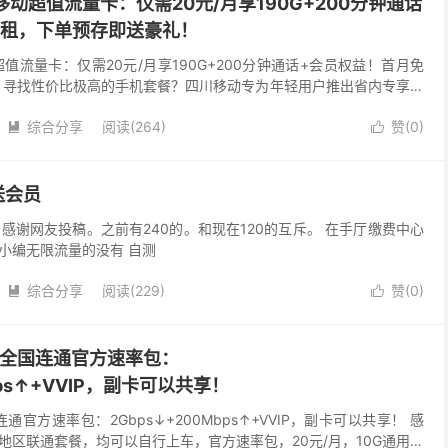
移动超值流量卡：仅需20元/月享190G+200分钟通话
免租，下单预存即送豪礼！
值流量卡：仅需20元/月享190G+200分钟通话+会员权益！首月免
 寻找性价比极高的手机套餐？四川移动专为年轻用户推出省内专享大
可享受高达160GB全国通用流量 + 3...
综合分享
阅读(264)
赞(
0
)


送会员
 感谢网友投稿。之前有240的。和现在120的互斥。 在手厅缴费中心
小编无限流量的没有 自测
综合分享
阅读(229)
赞(
0
)


】全国连通官方速率包：
bps↑+VVIP，副卡可以共享！
通官方速率包：2Gbps↓+200Mbps↑+VVIP，副卡可以共享！ 感
地区联通套餐，均可以自行上车，官方速率包，20元/月，10G通用流