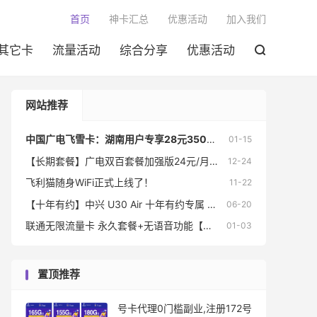

首页
神卡汇总
优惠活动
加入我们
其它卡
流量活动
综合分享
优惠活动

网站推荐
中国广电飞雪卡：湖南用户专享28元350G+200分钟
01-15
【长期套餐】广电双百套餐加强版24元/月：150G全国通用流量+150分钟通话+本地归属地+流量可结转
12-24
飞利猫随身WiFi正式上线了！
11-22
【十年有约】中兴 U30 Air 十年有约专属 送十年的免费流量
06-20
联通无限流量卡 永久套餐+无语音功能【云南、广西可发】（非物联卡）
01-03
置顶推荐
号卡代理0门槛副业,注册172号