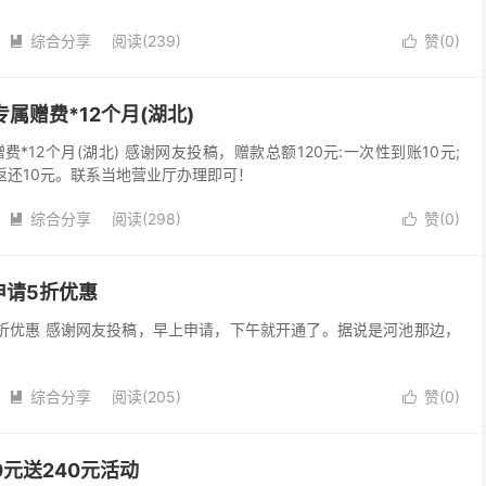
综合分享
阅读(239)
赞(
0
)


属赠费*12个月(湖北)
费*12个月(湖北) 感谢网友投稿，赠款总额120元:一次性到账10元;
月返还10元。联系当地营业厅办理即可！
综合分享
阅读(298)
赞(
0
)


申请5折优惠
折优惠 感谢网友投稿，早上申请，下午就开通了。据说是河池那边，
综合分享
阅读(205)
赞(
0
)


0元送240元活动