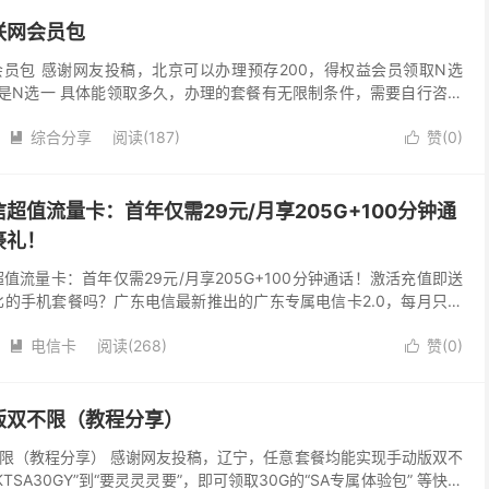
联网会员包
员包 感谢网友投稿，北京可以办理预存200，得权益会员领取N选
员是N选一 具体能领取多久，办理的套餐有无限制条件，需要自行咨询
综合分享
阅读(187)
赞(
0
)


超值流量卡：首年仅需29元/月享205G+100分钟通
豪礼！
值流量卡：首年仅需29元/月享205G+100分钟通话！激活充值即送
比的手机套餐吗？广东电信最新推出的广东专属电信卡2.0，每月只需
B流量 + 100分钟全国通话！更有...
电信卡
阅读(268)
赞(
0
)


版双不限（教程分享）
限（教程分享） 感谢网友投稿，辽宁，任意套餐均能实现手动版双不
TSA30GY”到“要灵灵灵要”，即可领取30G的“SA专属体验包” 等快用