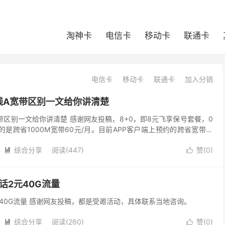
淘神卡
电信卡
移动卡
联通卡
电信卡
移动卡
联通卡
加入分销
线A宽带区别一文给你讲清楚
带区别一文给你讲清楚 感谢网友投稿，8+0，即8元飞享保号套餐，0
是跨省1000M宽带60元/月。目前APP客户端上预约的跨省宽带，
025年7月有促销活动，优惠成了6...
综合分享
阅读(447)
赞(
0
)


话2元40G流量
元40G流量 感谢网友投稿，都是受邀活动，具体联系当地咨询。
综合分享
阅读(260)
赞(
0
)

