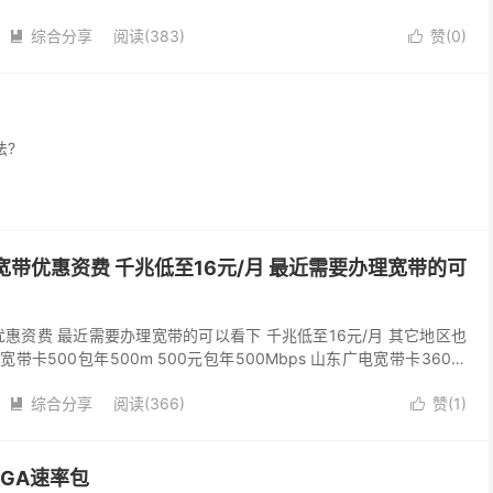
”退订，然后重复上述操作，...
综合分享
阅读(383)
赞(
0
)


法?
宽带优惠资费 千兆低至16元/月 最近需要办理宽带的可
惠资费 最近需要办理宽带的可以看下 千兆低至16元/月 其它地区也
宽带卡500包年500m 500元包年500Mbps 山东广电宽带卡360包
bps 贵州移动1...
综合分享
阅读(366)
赞(
1
)


GA速率包