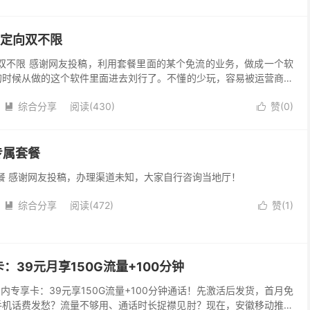
卡定向双不限
双不限 感谢网友投稿，利用套餐里面的某个免流的业务，做成一个软
的时候从做的这个软件里面进去刘行了。不懂的少玩，容易被运营商收
综合分享
阅读(430)
赞(
0
)


专属套餐
套餐 感谢网友投稿，办理渠道未知，大家自行咨询当地厅！
综合分享
阅读(472)
赞(
1
)


：39元月享150G流量+100分钟
内专享卡：39元享150G流量+100分钟通话！先激活后发货，首月免
手机话费发愁？流量不够用、通话时长捉襟见肘？现在，安徽移动推出