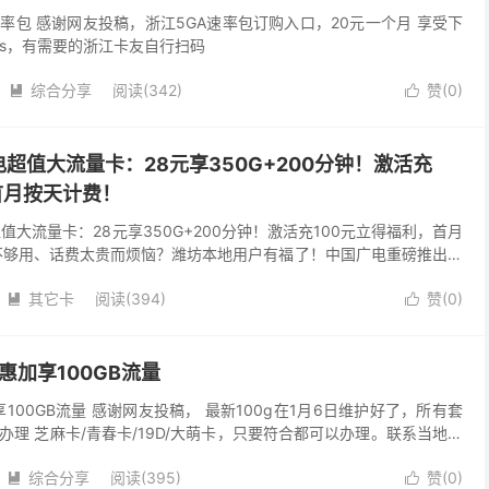
率包 感谢网友投稿，浙江5GA速率包订购入口，20元一个月 享受下
bps，有需要的浙江卡友自行扫码
综合分享
阅读(342)
赞(
0
)


超值大流量卡：28元享350G+200分钟！激活充
首月按天计费！
值大流量卡：28元享350G+200分钟！激活充100元立得福利，首月
不够用、话费太贵而烦恼？潍坊本地用户有福了！中国广电重磅推出潍
元，即可畅享350GB超大流量 + 2...
其它卡
阅读(394)
赞(
0
)


惠加享100GB流量
享100GB流量 感谢网友投稿， 最新100g在1月6日维护好了，所有套
理 芝麻卡/青春卡/19D/大萌卡，只要符合都可以办理。联系当地厅
综合分享
阅读(395)
赞(
0
)

