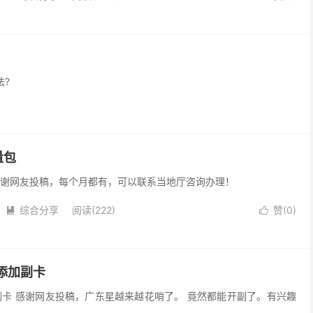
法?
量包
 感谢网友投稿，每个月都有，可以联系当地厅咨询办理！
综合分享
阅读(222)
赞(
0
)


添加副卡
副卡 感谢网友投稿，广东星越来越花哨了。 竟然都能开副了。有兴趣