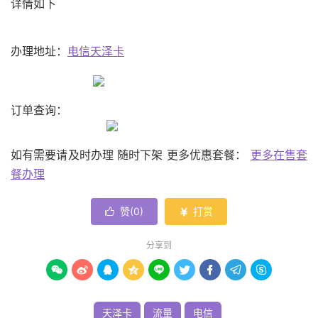
详情如下
办理地址：
电信天泽卡
订单查询：
如有需要请及时办理 随时下架 更多优惠套餐：
更多在售套
餐办理
赞(
0
)
打赏


分享到









天泽卡
流量
电信