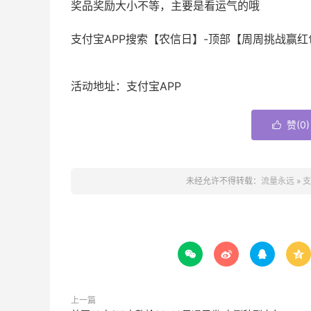
奖品奖励大小不等，主要是看运气的哦
支付宝APP搜索【农信日】-顶部【周周挑战赢红
活动地址：支付宝APP
赞(
0
)

未经允许不得转载：
流量永远
»
支




上一篇