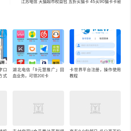
江苏电信 天猫超市权益包 五折买猫卡 45买90猫卡卡密
字口
湖北电信「9元慧推广」回
卡世界平台注册，操作使用
方式
血业务，可领20E卡
教程