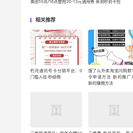
美团10点/16点整抢20-13元通用券 亲测秒到卡包
相关推荐
朽月通讯号卡分销平台：0
饿了么外卖淘宝闪购数
门槛入驻·秒结佣
令申请方法 新的推广
新的赚佣方法