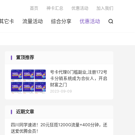

首页
神卡汇总
优惠活动
加入我们
其它卡
流量活动
综合分享
优惠活动

置顶推荐
号卡代理0门槛副业,注册172号
卡分销系统成为合伙人，开启
财富之门
2023-09-09
近期文章
四川同学速进！20元狂揽1200G流量+400分钟，还
送爱优腾会员！