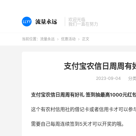
欢迎光临
我们一直在努力
当前位置：
流量永远
优惠活动
正文


支付宝农信日周周有好
2023-09-04
分
支付宝农信日周周有好礼 签到抽最高1000元红
这个有农村信用社的借记卡或者信用卡才可以参
需要自己每周连续签到5天才可以开奖的哦。