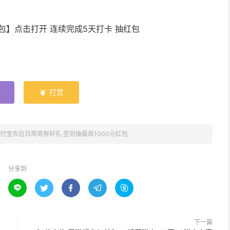
包】点击打开 连续完成5天打卡 抽红包
打赏

付宝农信日周周有好礼 签到抽最高1000元红包
分享到





下一篇