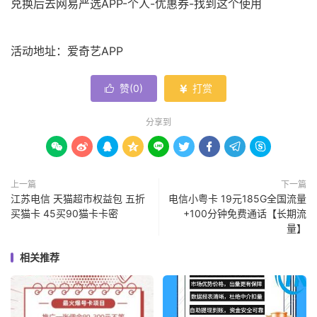
兑换后去网易严选APP-个人-优惠券-找到这个使用
活动地址：爱奇艺APP
赞(
0
)
打赏


分享到









上一篇
下一篇
江苏电信 天猫超市权益包 五折
电信小粤卡 19元185G全国流量
买猫卡 45买90猫卡卡密
+100分钟免费通话【长期流
量】
相关推荐