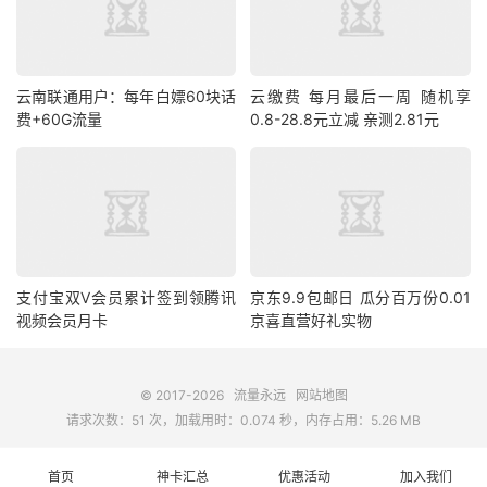
云南联通用户：每年白嫖60块话
云缴费 每月最后一周 随机享
费+60G流量
0.8-28.8元立减 亲测2.81元
支付宝双V会员累计签到领腾讯
京东9.9包邮日 瓜分百万份0.01
视频会员月卡
京喜直营好礼实物
© 2017-2026
流量永远
网站地图
请求次数：51 次，加载用时：0.074 秒，内存占用：5.26 MB
首页
神卡汇总
优惠活动
加入我们