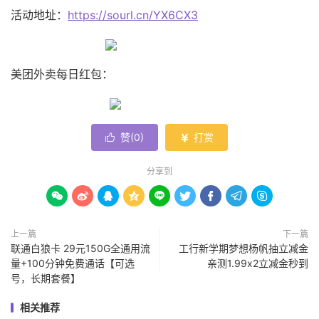
活动地址：
https://sourl.cn/YX6CX3
美团外卖每日红包：
赞(
0
)
打赏


分享到









上一篇
下一篇
联通白狼卡 29元150G全通用流
工行新学期梦想杨帆抽立减金
量+100分钟免费通话【可选
亲测1.99x2立减金秒到
号，长期套餐】
相关推荐