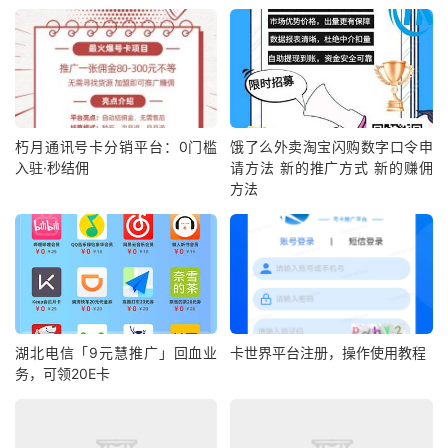
朽月通讯号卡分销平台：0门槛
饿了么外卖淘宝闪购数字口令申
入驻·秒结佣
请方法 新的推广方式 新的赚佣
方法
湖北电信「9元慧推广」回血业
卡世界平台注册，操作使用教程
务，可领20E卡