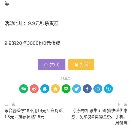
等
活动地址：9.9元秒杀蛋糕
9.9的20点3000份0元蛋糕
赞(
0
)
打赏


分享到









上一篇
下一篇
茅台酱香拿铁不用19元！自购返
京东寄相思集团圆 抽快递优惠
1.8元，推荐补贴1.5元
券、免单券&实物金条、手机、
月饼等