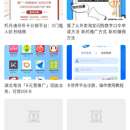
朽月通讯号卡分销平台：0门槛
饿了么外卖淘宝闪购数字口令申
入驻·秒结佣
请方法 新的推广方式 新的赚佣
方法
湖北电信「9元慧推广」回血业
卡世界平台注册，操作使用教程
务，可领20E卡