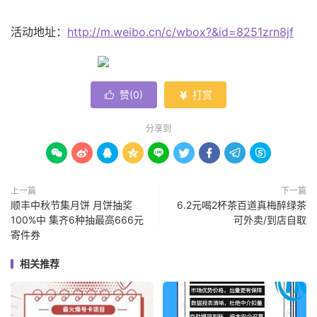
活动地址：
http://m.weibo.cn/c/wbox?&id=8251zrn8jf
赞(
0
)
打赏


分享到









上一篇
下一篇
顺丰中秋节集月饼 月饼抽奖
6.2元喝2杯茶百道真梅醉绿茶
100%中 集齐6种抽最高666元
可外卖/到店自取
寄件券
相关推荐