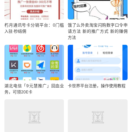
朽月通讯号卡分销平台：0门槛
饿了么外卖淘宝闪购数字口令申
入驻·秒结佣
请方法 新的推广方式 新的赚佣
方法
湖北电信「9元慧推广」回血业
卡世界平台注册，操作使用教程
务，可领20E卡