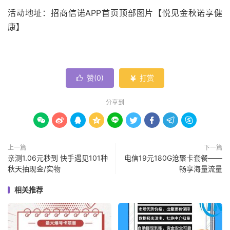
活动地址：招商信诺APP首页顶部图片【悦见金秋诺享健
康】
赞(
0
)
打赏


分享到









上一篇
下一篇
亲测1.06元秒到 快手遇见101种
电信19元180G沧聚卡套餐——
秋天抽现金/实物
畅享海量流量
相关推荐