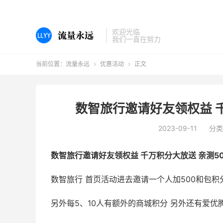
欢迎光临
我们一直在努力
当前位置：
流量永远
优惠活动
正文


数智旅行邀请好友领权益 千
2023-09-11
分类
数智旅行邀请好友领权益 千万积分大放送 亲测5
数智旅行 首页活动进去邀请一个人加500和包积
另外每5、10人有额外的商城积分 另外还有爱优