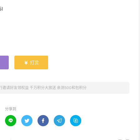
I
打赏

行邀请好友领权益 千万积分大放送 亲测500和包积分
分享到




