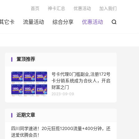

首页
神卡汇总
优惠活动
加入我们
其它卡
流量活动
综合分享
优惠活动

置顶推荐
号卡代理0门槛副业,注册172号
卡分销系统成为合伙人，开启
财富之门
2023-09-09
近期文章
四川同学速进！20元狂揽1200G流量+400分钟，还
送爱优腾会员！