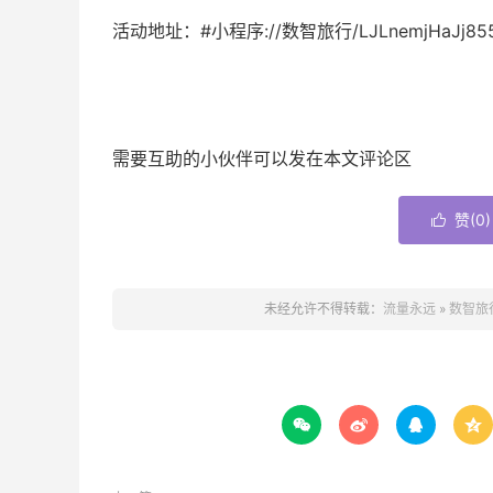
活动地址：#小程序://数智旅行/LJLnemjHaJj855
需要互助的小伙伴可以发在本文评论区
赞(
0
)

未经允许不得转载：
流量永远
»
数智旅



