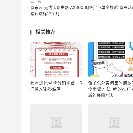
上一篇
京东云 无线宝路由器 AX3000哪吒 “下单全额返”京豆活
累计达标12个月
相关推荐
朽月通讯号卡分销平台：0
饿了么外卖淘宝闪购数
门槛入驻·秒结佣
令申请方法 新的推广
新的赚佣方法