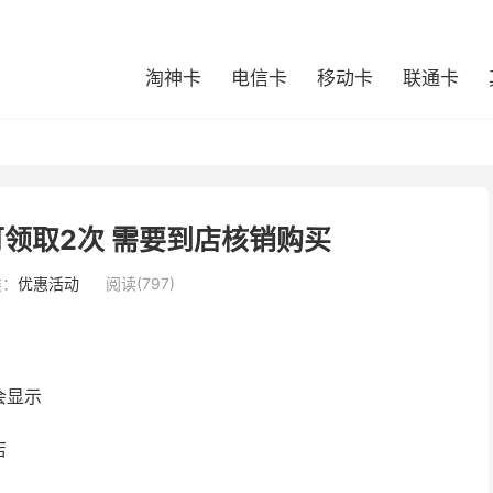
淘神卡
电信卡
移动卡
联通卡
领取2次 需要到店核销购买
类：
优惠活动
阅读(797)
会显示
店