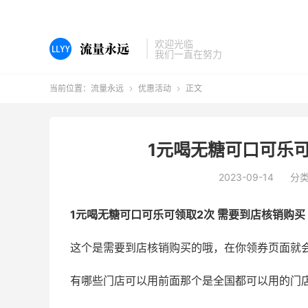
欢迎光临
我们一直在努力
当前位置：
流量永远
优惠活动
正文


1元喝无糖可口可乐可
2023-09-14
分
1元喝无糖可口可乐可领取2次 需要到店核销购买
这个是需要到店核销购买的哦，在你领券页面就
有哪些门店可以用前面那个是全国都可以用的门