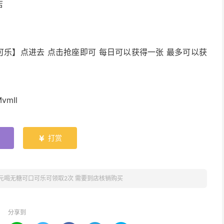
店
可乐】点进去 点击抢座即可 每日可以获得一张 最多可以获
vmIl
打赏

1元喝无糖可口可乐可领取2次 需要到店核销购买
分享到