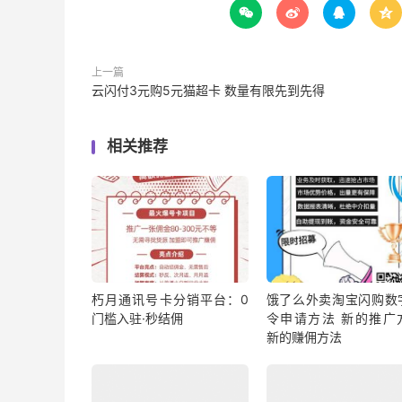




上一篇
云闪付3元购5元猫超卡 数量有限先到先得
相关推荐
朽月通讯号卡分销平台：0
饿了么外卖淘宝闪购数
门槛入驻·秒结佣
令申请方法 新的推广
新的赚佣方法