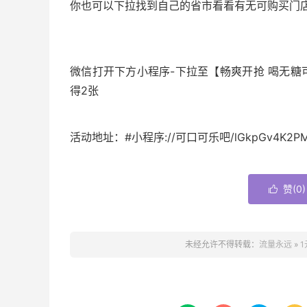
你也可以下拉找到自己的省市看看有无可购买门
微信打开下方小程序-下拉至【畅爽开抢 喝无糖
得2张
活动地址：#小程序://可口可乐吧/lGkpGv4K2PM
赞(
0
)

未经允许不得转载：
流量永远
»