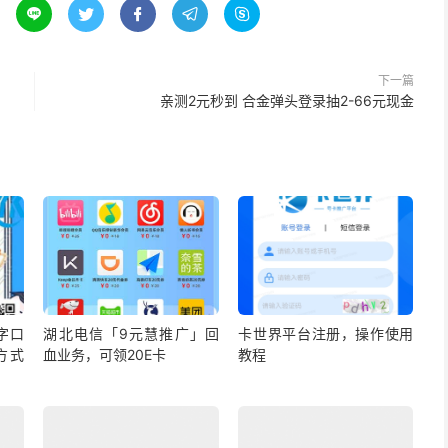





下一篇
亲测2元秒到 合金弹头登录抽2-66元现金
字口
湖北电信「9元慧推广」回
卡世界平台注册，操作使用
方式
血业务，可领20E卡
教程