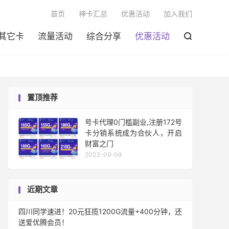

首页
神卡汇总
优惠活动
加入我们
其它卡
流量活动
综合分享
优惠活动

置顶推荐
号卡代理0门槛副业,注册172号
卡分销系统成为合伙人，开启
财富之门
2023-09-09
近期文章
四川同学速进！20元狂揽1200G流量+400分钟，还
送爱优腾会员！