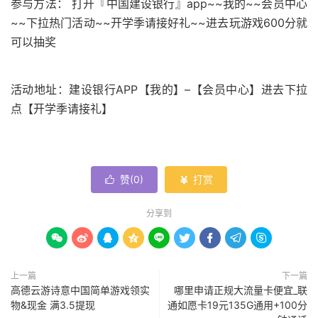
参与方法： 打开『中国建设银行』app~~我的~~会员中心
~~下拉热门活动~~开学季请接好礼~~进去玩游戏600分就
可以抽奖
活动地址：建设银行APP【我的】–【会员中心】进去下拉
点【开学季请接礼】
赞(
0
)
打赏


分享到









上一篇
下一篇
高德云游诗意中国简单游戏领实
哪里申请正规大流量卡便宜_联
物&现金 满3.5提现
通如愿卡19元135G通用+100分