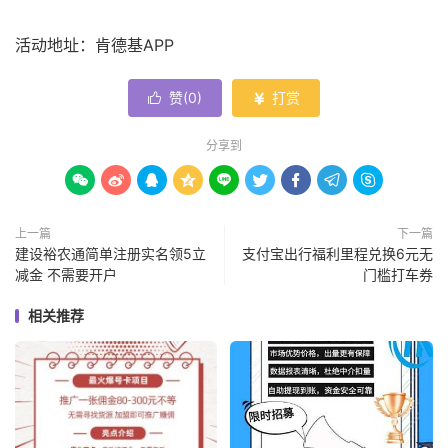
活动地址：肯德基APP
赞(
0
)
打赏


分享到









上一篇
下一篇
建设裕农通简单注册实名领5立
支付宝出行福利里程兑换6元无
减金 不需要开户
门槛打车券
相关推荐