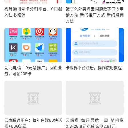
朽月通讯号卡分销平台：0门槛
饿了么外卖淘宝闪购数字口令申
入驻·秒结佣
请方法 新的推广方式 新的赚佣
方法
湖北电信「9元慧推广」回血业
卡世界平台注册，操作使用教程
务，可领20E卡
云南联通用户：每年白嫖60块话
云缴费 每月最后一周 随机享
费+60G流量
0.8-28.8元立减 亲测2.81元