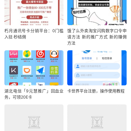
朽月通讯号卡分销平台：0门槛
饿了么外卖淘宝闪购数字口令申
入驻·秒结佣
请方法 新的推广方式 新的赚佣
方法
湖北电信「9元慧推广」回血业
卡世界平台注册，操作使用教程
务，可领20E卡