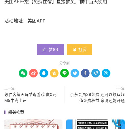
美团APP-搜【免费住宿】直接抽奖，抽中当天使用
活动地址：美团APP
赞(
0
)
打赏


分享到









上一篇
下一篇
必胜客每天玩酷跑游戏 赢0元
京东会员39续费 还可以领取超
M5牛肉比萨
值续费权益 亲测还能开通
相关推荐