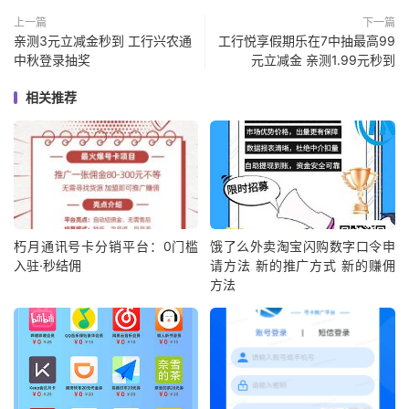
上一篇
下一篇
亲测3元立减金秒到 工行兴农通
工行悦享假期乐在7中抽最高99
中秋登录抽奖
元立减金 亲测1.99元秒到
相关推荐
朽月通讯号卡分销平台：0门槛
饿了么外卖淘宝闪购数字口令申
入驻·秒结佣
请方法 新的推广方式 新的赚佣
方法