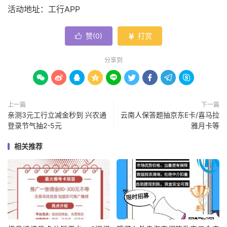
活动地址：工行APP
赞(
0
)
打赏


分享到









上一篇
下一篇
亲测3元工行立减金秒到 兴农通
云南人保答题抽京东E卡/喜马拉
登录节气抽2-5元
雅月卡等
相关推荐