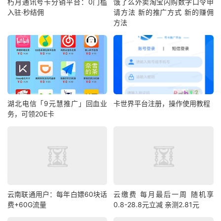
朽月通讯号卡分销平台：0门槛
饿了么外卖淘宝闪购数字口令申
入驻·秒结佣
请方法 新的推广方式 新的赚佣
方法
湖北电信「9元慧推广」回血业
卡世界平台注册，操作使用教程
务，可领20E卡
云南联通用户：每年白嫖60块话
云缴费 每月最后一周 随机享
费+60G流量
0.8-28.8元立减 亲测2.81元