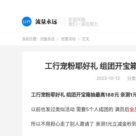
欢迎光临
我们一直在努力
当前位置：
流量永远
优惠活动
正文


工行宠粉耶好礼 组团开宝箱
2023-10-12
分类
工行宠粉耶好礼 组团开宝箱抽最高188元 亲测1
以前也发过类似活动 需要5个人成团的 满员后
全
所以不用担心走了别人邀请了 亲测1元立减金秒