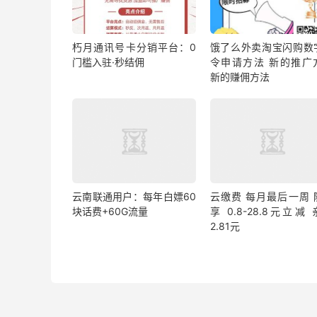
朽月通讯号卡分销平台：0
饿了么外卖淘宝闪购数
门槛入驻·秒结佣
令申请方法 新的推广
新的赚佣方法
云南联通用户：每年白嫖60
云缴费 每月最后一周 
块话费+60G流量
享 0.8-28.8元立减
2.81元