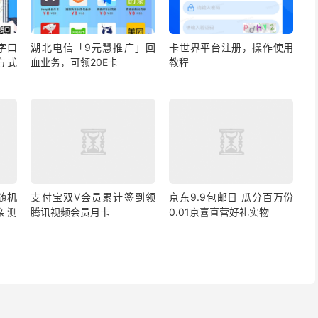
字口
湖北电信「9元慧推广」回
卡世界平台注册，操作使用
方式
血业务，可领20E卡
教程
随机
支付宝双V会员累计签到领
京东9.9包邮日 瓜分百万份
 亲测
腾讯视频会员月卡
0.01京喜直营好礼实物