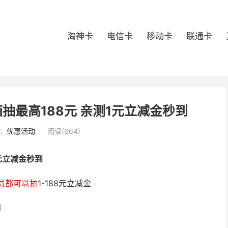
淘神卡
电信卡
移动卡
联通卡
抽最高188元 亲测1元立减金秒到
：
优惠活动
阅读(664)
元立减金秒到
员都可以抽
1-188元立减金
到