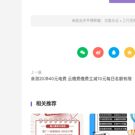
未经允许不得转载：
流量永远
»
工行宠




上一篇
亲测20冲40元电费 云缴费缴费立减10元每日名额有限
相关推荐