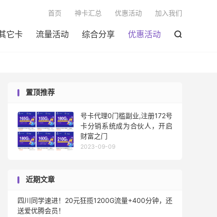

首页
神卡汇总
优惠活动
加入我们
其它卡
流量活动
综合分享
优惠活动

置顶推荐
号卡代理0门槛副业,注册172号
卡分销系统成为合伙人，开启
财富之门
2023-09-09
近期文章
四川同学速进！20元狂揽1200G流量+400分钟，还
送爱优腾会员！