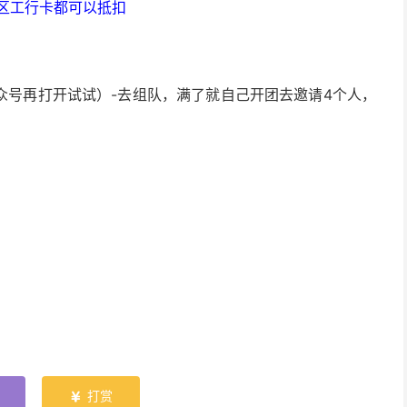
区工行卡都可以抵扣
众号再打开试试）-去组队，满了就自己开团去邀请4个人，
打赏
