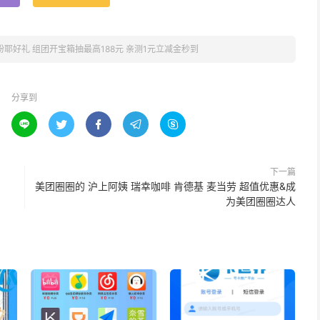
粉耶好礼 组团开宝箱抽最高188元 亲测1元立减金秒到
分享到





下一篇
美团圈圈的 沪上阿姨 瑞幸咖啡 肯德基 麦当劳 超值优惠&成
为美团圈圈达人