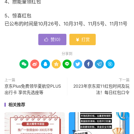
4、攒能量领红包
5、惊喜红包
已公布的时间是10月26号、10月31号、11月5号、11月11号
赞(
0
)
打赏


分享到









上一篇
下一篇
京东Plus免费领华夏航空PLUS
2023年京东双11红包时间及玩
出行卡 享优先选座等
法！每日红包口令
相关推荐