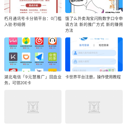
朽月通讯号卡分销平台：0门槛
饿了么外卖淘宝闪购数字口令申
入驻·秒结佣
请方法 新的推广方式 新的赚佣
方法
湖北电信「9元慧推广」回血业
卡世界平台注册，操作使用教程
务，可领20E卡