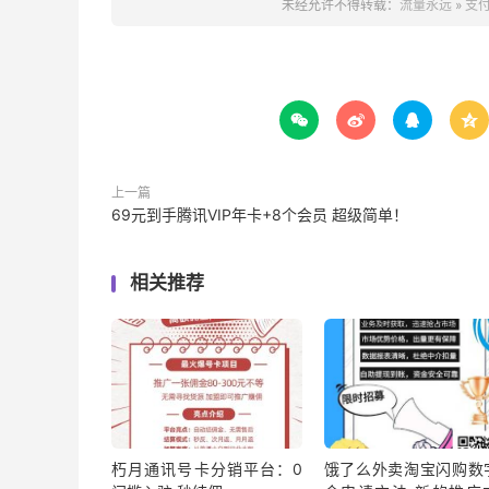
未经允许不得转载：
流量永远
»
支付




上一篇
69元到手腾讯VIP年卡+8个会员 超级简单！
相关推荐
朽月通讯号卡分销平台：0
饿了么外卖淘宝闪购数