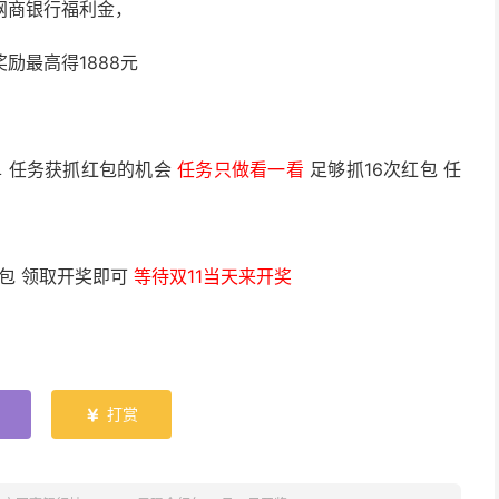
元网商银行福利金，
奖励最高得1888元
简单 任务获抓红包的机会
任务只做看一看
足够抓16次红包 任
红包 领取开奖即可
等待双11当天来开奖
打赏
