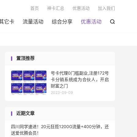

首页
神卡汇总
优惠活动
加入我们
其它卡
流量活动
综合分享
优惠活动

置顶推荐
号卡代理0门槛副业,注册172号
卡分销系统成为合伙人，开启
财富之门
2023-09-09
近期文章
四川同学速进！20元狂揽1200G流量+400分钟，还
送爱优腾会员！