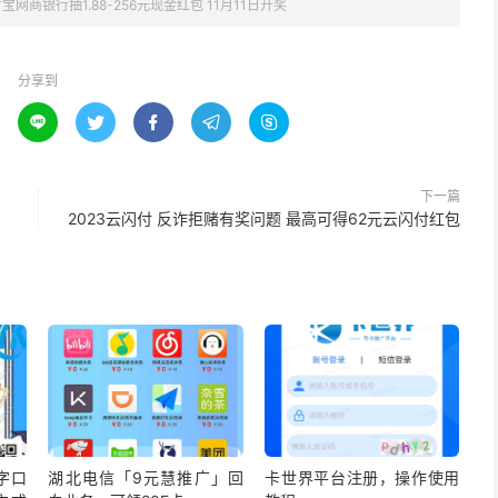
宝网商银行抽1.88-256元现金红包 11月11日开奖
分享到





下一篇
2023云闪付 反诈拒赌有奖问题 最高可得62元云闪付红包
字口
湖北电信「9元慧推广」回
卡世界平台注册，操作使用