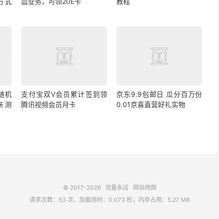
方式
血业务，可领20E卡
教程
随机
支付宝双V会员累计签到领
京东9.9包邮日 瓜分百万份
 亲测
腾讯视频会员月卡
0.01京喜直营好礼实物
© 2017-2026
流量永远
网站地图
请求次数：53 次，加载用时：0.073 秒，内存占用：5.27 MB