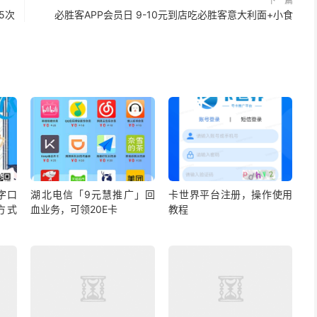
下一篇
5次
必胜客APP会员日 9-10元到店吃必胜客意大利面+小食
字口
湖北电信「9元慧推广」回
卡世界平台注册，操作使用
方式
血业务，可领20E卡
教程