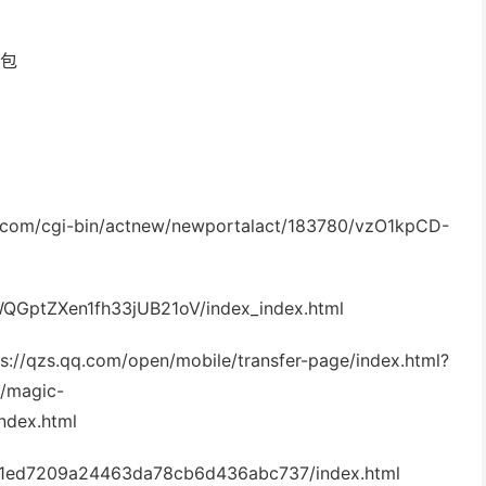
红包
bin/actnew/newportalact/183780/vzO1kpCD-
QGptZXen1fh33jUB21oV/index_index.html
/mobile/transfer-page/index.html?
m/magic-
ndex.html
0d1ed7209a24463da78cb6d436abc737/index.html