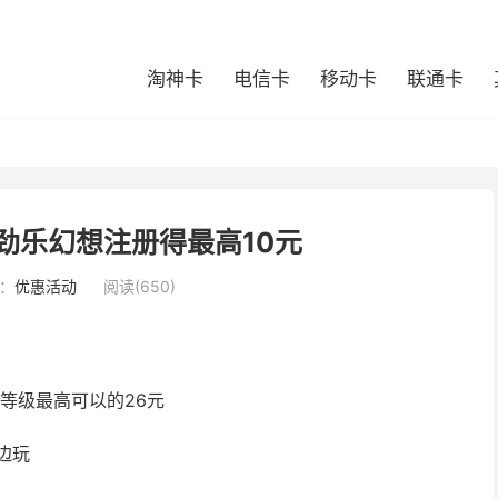
淘神卡
电信卡
移动卡
联通卡
劲乐幻想注册得最高10元
：
优惠活动
阅读(650)
等级最高可以的26元
边玩