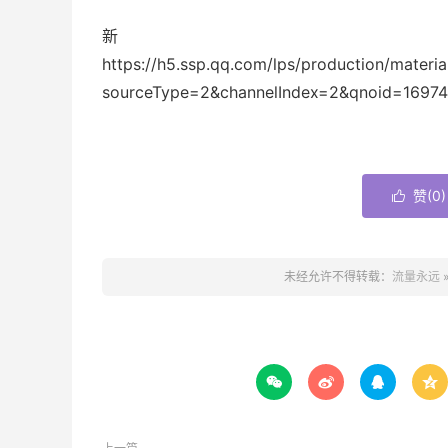
https://h5.ssp.qq.com/lps/production/mate
sourceType=2&channelIndex=2&qnoid=1697
赞(
0
)

未经允许不得转载：
流量永远



