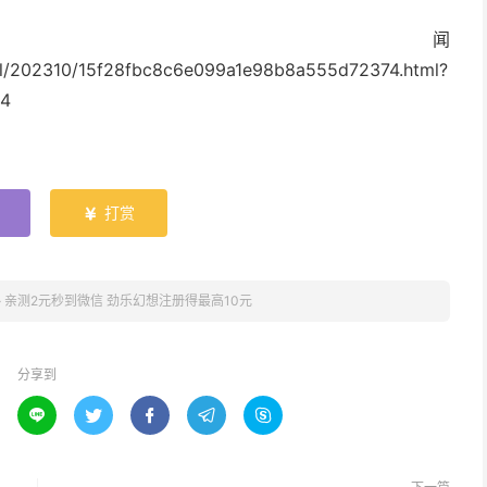
新闻
rial/202310/15f28fbc8c6e099a1e98b8a555d72374.html?
44
打赏

»
亲测2元秒到微信 劲乐幻想注册得最高10元
分享到




