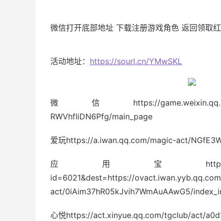
微信打开底部地址 下载注册游戏角色 返回领取
活动地址：
https://sourl.cn/YMwSKL
微信https://game.weixin.qq.com/cgi-
RWVhfIiDN6Pfg/main_page
爱玩https://a.iwan.qq.com/magic-act/NGfE3W
应用宝https://qzs.qq.com/open
id=6021&dest=https://ovact.iwan.yyb.qq.co
act/0iAim37hR05kJvih7WmAuAAwG5/index_i
心悦https://act.xinyue.qq.com/tgclub/act/a