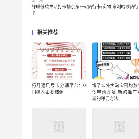
上一篇
绿喵低碳生活打卡抽京东E卡/骑行卡/实物 亲测哈啰骑行
卡
相关推荐
朽月通讯号卡分销平台：0
饿了么外卖淘宝闪购数
门槛入驻·秒结佣
令申请方法 新的推广
新的赚佣方法