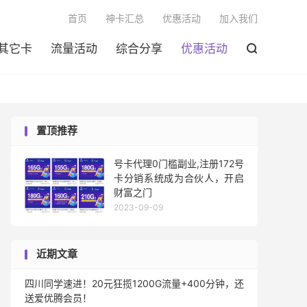

首页
神卡汇总
优惠活动
加入我们
其它卡
流量活动
综合分享
优惠活动

置顶推荐
号卡代理0门槛副业,注册172号
卡分销系统成为合伙人，开启
财富之门
2023-09-09
近期文章
四川同学速进！20元狂揽1200G流量+400分钟，还
送爱优腾会员！