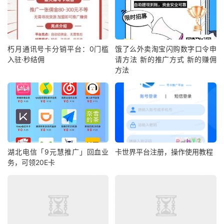
朽月通讯号卡分销平台：0门槛
饿了么外卖淘宝闪购数字口令申
入驻·秒结佣
请方法 新的推广方式 新的赚佣
方法
湖北电信「9元慧推广」回血业
卡世界平台注册，操作使用教程
务，可领20E卡