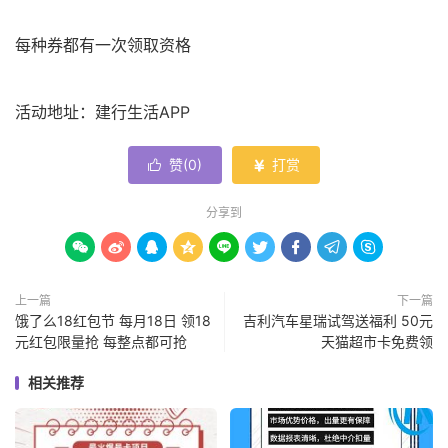
每种券都有一次领取资格
活动地址：建行生活APP
赞(
0
)
打赏


分享到









上一篇
下一篇
饿了么18红包节 每月18日 领18
吉利汽车星瑞试驾送福利 50元
元红包限量抢 每整点都可抢
天猫超市卡免费领
相关推荐