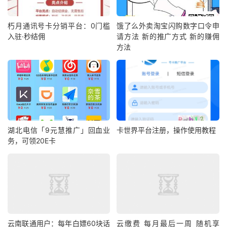
朽月通讯号卡分销平台：0门槛
饿了么外卖淘宝闪购数字口令申
入驻·秒结佣
请方法 新的推广方式 新的赚佣
方法
湖北电信「9元慧推广」回血业
卡世界平台注册，操作使用教程
务，可领20E卡
云南联通用户：每年白嫖60块话
云缴费 每月最后一周 随机享