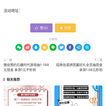
活动地址：
赞(
0
)
打赏


分享到









上一篇
下一篇
微信预约石器时代游戏抽1-188
招商信诺拼团赢好礼全员抽现金
元现金 亲测1元不秒到
亲测1.08元秒到
相关推荐