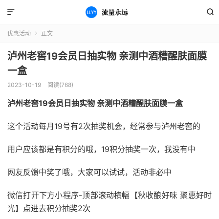


优惠活动
正文

泸州老窖19会员日抽实物 亲测中酒糟醒肤面膜
一盒
2023-10-19
阅读(768)
泸州老窖19会员日抽实物 亲测中酒糟醒肤面膜一盒
这个活动每月19号有2次抽奖机会，经常参与泸州老窖的
用户应该都是有积分的哦，19积分抽奖一次，我没有中
网友反馈中奖了哦，大家可以试试，活动非必中
微信打开下方小程序-顶部滚动横幅【秋收酿好味 聚惠好时
光】点进去积分抽奖2次