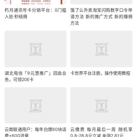
朽月通讯号卡分销平台：0门槛
饿了么外卖淘宝闪购数字口令申
入驻·秒结佣
请方法 新的推广方式 新的赚佣
方法
湖北电信「9元慧推广」回血业
卡世界平台注册，操作使用教程
务，可领20E卡
云南联通用户：每年白嫖60块话
云缴费 每月最后一周 随机享
费+60G流量
0.8-28.8元立减 亲测2.81元