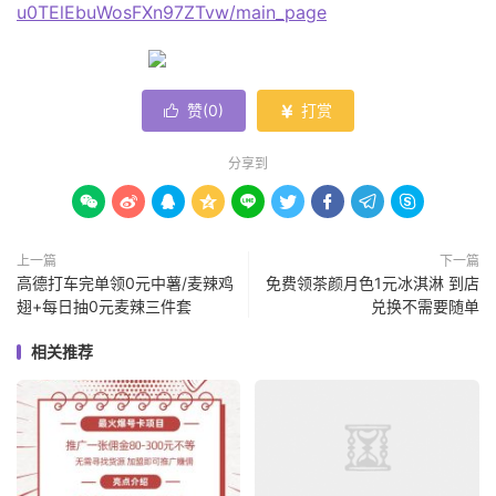
u0TElEbuWosFXn97ZTvw/main_page
赞(
0
)
打赏


分享到









上一篇
下一篇
高德打车完单领0元中薯/麦辣鸡
免费领茶颜月色1元冰淇淋 到店
翅+每日抽0元麦辣三件套
兑换不需要随单
相关推荐