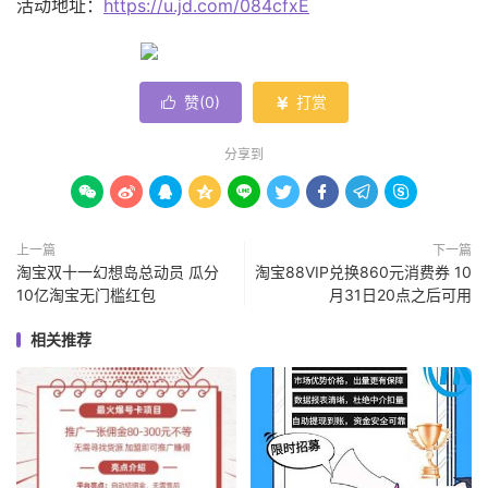
活动地址：
https://u.jd.com/084cfxE
赞(
0
)
打赏


分享到









上一篇
下一篇
淘宝双十一幻想岛总动员 瓜分
淘宝88VIP兑换860元消费券 10
10亿淘宝无门槛红包
月31日20点之后可用
相关推荐