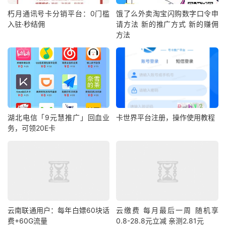
朽月通讯号卡分销平台：0门槛
饿了么外卖淘宝闪购数字口令申
入驻·秒结佣
请方法 新的推广方式 新的赚佣
方法
湖北电信「9元慧推广」回血业
卡世界平台注册，操作使用教程
务，可领20E卡
云南联通用户：每年白嫖60块话
云缴费 每月最后一周 随机享
费+60G流量
0.8-28.8元立减 亲测2.81元