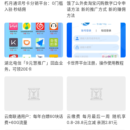
朽月通讯号卡分销平台：0门槛
饿了么外卖淘宝闪购数字口令申
入驻·秒结佣
请方法 新的推广方式 新的赚佣
方法
湖北电信「9元慧推广」回血业
卡世界平台注册，操作使用教程
务，可领20E卡
云南联通用户：每年白嫖60块话
云缴费 每月最后一周 随机享
费+60G流量
0.8-28.8元立减 亲测2.81元