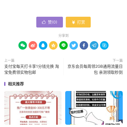
赞(
0
)
打赏


分享到









上一篇
下一篇
支付宝每天打卡享1分钱兑换 淘
京东会员每周领2GB通用流量日
宝免费领实物包邮
包 亲测领取秒到
相关推荐