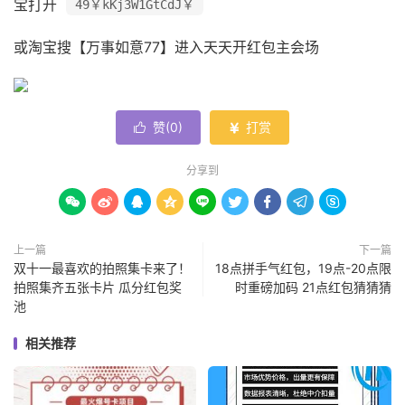
宝打开
49￥kKj3W1GtCdJ￥
或淘宝搜【万事如意77】进入天天开红包主会场
赞(
0
)
打赏


分享到









上一篇
下一篇
双十一最喜欢的拍照集卡来了！
18点拼手气红包，19点-20点限
拍照集齐五张卡片 瓜分红包奖
时重磅加码 21点红包猜猜猜
池
相关推荐