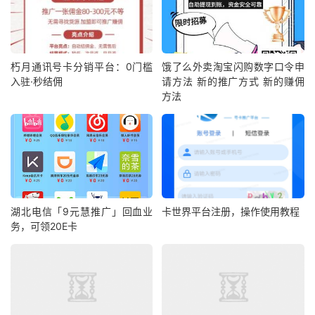
朽月通讯号卡分销平台：0门槛
饿了么外卖淘宝闪购数字口令申
入驻·秒结佣
请方法 新的推广方式 新的赚佣
方法
湖北电信「9元慧推广」回血业
卡世界平台注册，操作使用教程
务，可领20E卡