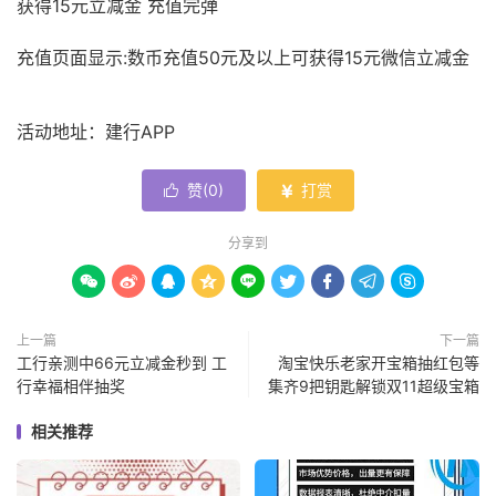
获得15元立减金 充值完弹
充值页面显示:数币充值50元及以上可获得15元微信立减金
活动地址：建行APP
赞(
0
)
打赏


分享到









上一篇
下一篇
工行亲测中66元立减金秒到 工
淘宝快乐老家开宝箱抽红包等
行幸福相伴抽奖
集齐9把钥匙解锁双11超级宝箱
相关推荐