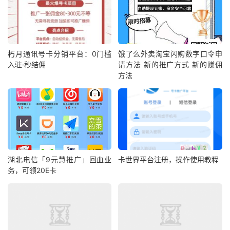
朽月通讯号卡分销平台：0门槛
饿了么外卖淘宝闪购数字口令申
入驻·秒结佣
请方法 新的推广方式 新的赚佣
方法
湖北电信「9元慧推广」回血业
卡世界平台注册，操作使用教程
务，可领20E卡