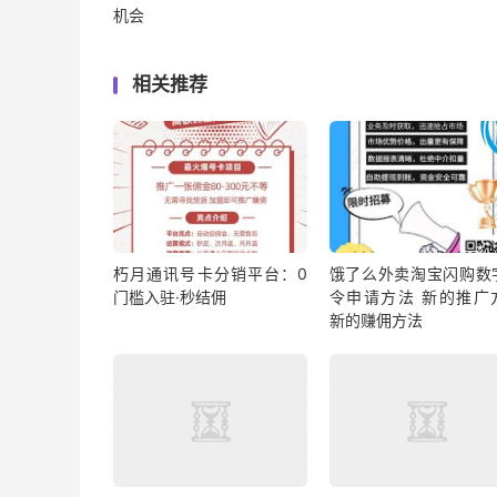
机会
相关推荐
朽月通讯号卡分销平台：0
饿了么外卖淘宝闪购数
门槛入驻·秒结佣
令申请方法 新的推广
新的赚佣方法