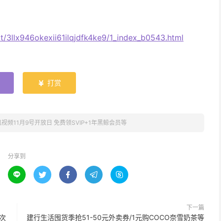
ct/3llx946okexii61ilqjdfk4ke9/1_index_b0543.html
打赏

视频11月9号开放日 免费领SVIP+1年黑鲸会员等
分享到





下一篇
1次
建行生活囤货季抢51-50元外卖券/1元购COCO奈雪奶茶等