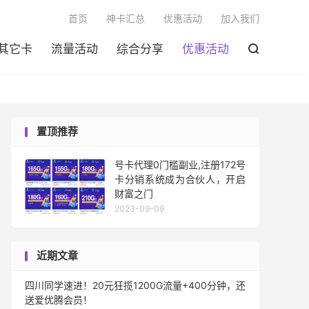

首页
神卡汇总
优惠活动
加入我们
其它卡
流量活动
综合分享
优惠活动

置顶推荐
号卡代理0门槛副业,注册172号
卡分销系统成为合伙人，开启
财富之门
2023-09-09
近期文章
四川同学速进！20元狂揽1200G流量+400分钟，还
送爱优腾会员！