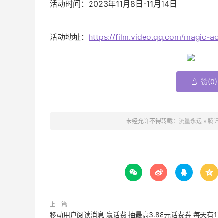
活动时间：2023年11月8日-11月14日
活动地址：
https://film.video.qq.com/magic-a
赞(
0
)

未经允许不得转载：
流量永远
»
腾讯




上一篇
移动用户阅读消息 赢话费 抽最高3.88元话费券 每天有