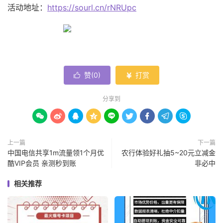
活动地址：
https://sourl.cn/rNRUpc
赞(
0
)
打赏


分享到









上一篇
下一篇
中国电信共享1m流量领1个月优
农行体验好礼抽5~20元立减金
酷VIP会员 亲测秒到账
非必中
相关推荐