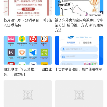
朽月通讯号卡分销平台：0门槛
饿了么外卖淘宝闪购数字口令申
入驻·秒结佣
请方法 新的推广方式 新的赚佣
方法
湖北电信「9元慧推广」回血业
卡世界平台注册，操作使用教程
务，可领20E卡