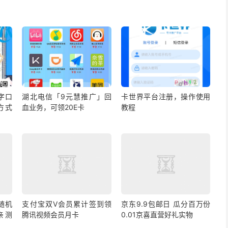
字口
湖北电信「9元慧推广」回
卡世界平台注册，操作使用
方式
血业务，可领20E卡
教程
随机
支付宝双V会员累计签到领
京东9.9包邮日 瓜分百万份
 亲测
腾讯视频会员月卡
0.01京喜直营好礼实物