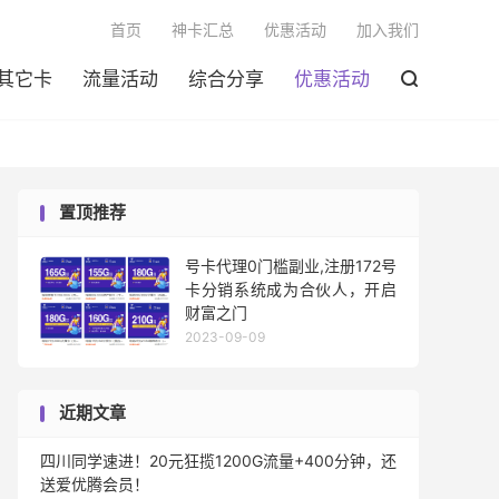

首页
神卡汇总
优惠活动
加入我们
其它卡
流量活动
综合分享
优惠活动

置顶推荐
号卡代理0门槛副业,注册172号
卡分销系统成为合伙人，开启
财富之门
2023-09-09
近期文章
四川同学速进！20元狂揽1200G流量+400分钟，还
送爱优腾会员！