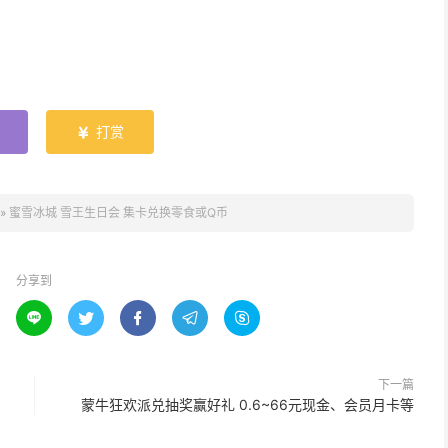
打赏

»
蜜雪冰城 雪王生日会 集卡兑换零食或Q币
分享到





下一篇
蒙牛狂欢派兑抽奖赢好礼 0.6~66元现金、会员月卡等