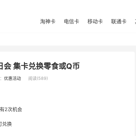
淘神卡
电信卡
移动卡
联通卡
日会 集卡兑换零食或Q币
：
优惠活动
阅读(589)
认有2次机会
可兑换