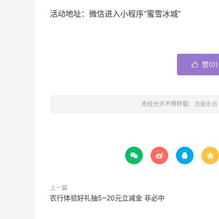
活动地址：微信进入小程序“蜜雪冰城”
赞(
0
)

未经允许不得转载：
流量永远




上一篇
农行体验好礼抽5~20元立减金 非必中