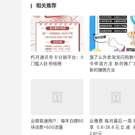
相关推荐
朽月通讯号卡分销平台：0
饿了么外卖淘宝闪购数
门槛入驻·秒结佣
令申请方法 新的推广
新的赚佣方法
云南联通用户：每年白嫖60
云缴费 每月最后一周 
块话费+60G流量
享 0.8-28.8元立减
2.81元