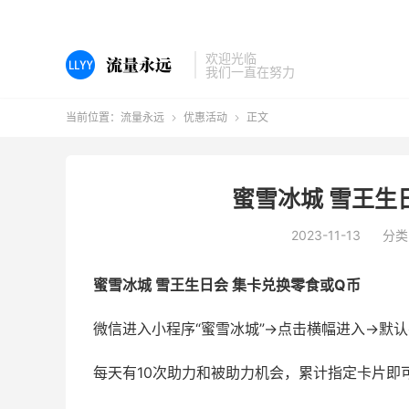
欢迎光临
我们一直在努力
当前位置：
流量永远
优惠活动
正文


蜜雪冰城 雪王生
2023-11-13
分类
蜜雪冰城 雪王生日会 集卡兑换零食或Q币
微信进入小程序“蜜雪冰城”->点击横幅进入->默
每天有10次助力和被助力机会，累计指定卡片即